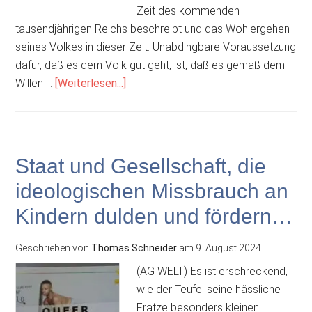
Zeit des kommenden
tausendjährigen Reichs beschreibt und das Wohlergehen
seines Volkes in dieser Zeit. Unabdingbare Voraussetzung
dafür, daß es dem Volk gut geht, ist, daß es gemäß dem
ÜberNetzwerk
Willen …
[Weiterlesen...]
bibeltreuer
Christen
ruft
auf
Staat und Gesellschaft, die
zur
ideologischen Missbrauch an
457.
Gebetsinitiative
Kindern dulden und fördern…
für
Volk
Geschrieben von
Thomas Schneider
am
9. August 2024
und
(AG WELT) Es ist erschreckend,
Vaterland
wie der Teufel seine hässliche
Fratze besonders kleinen