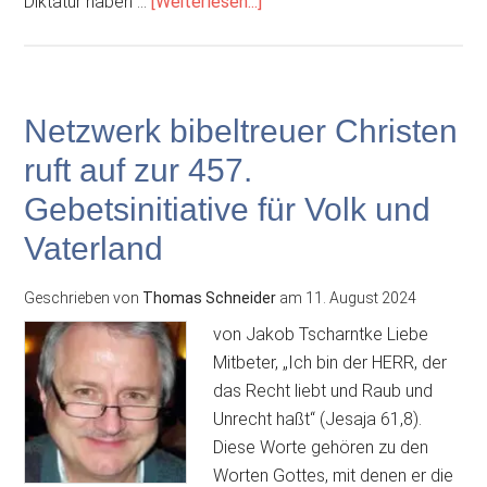
ÜberWer
Diktatur haben …
[Weiterlesen...]
hat
Angst
vor
Peter
Netzwerk bibeltreuer Christen
Hahne?
ruft auf zur 457.
Gebetsinitiative für Volk und
Vaterland
Geschrieben von
Thomas Schneider
am
11. August 2024
von Jakob Tscharntke Liebe
Mitbeter, „Ich bin der HERR, der
das Recht liebt und Raub und
Unrecht haßt“ (Jesaja 61,8).
Diese Worte gehören zu den
Worten Gottes, mit denen er die