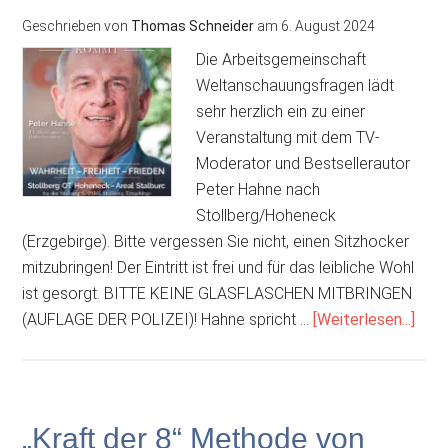
fördern…
Geschrieben von
Thomas Schneider
am
6. August 2024
Die Arbeitsgemeinschaft
Weltanschauungsfragen lädt
sehr herzlich ein zu einer
Veranstaltung mit dem TV-
Moderator und Bestsellerautor
Peter Hahne nach
Stollberg/Hoheneck
(Erzgebirge). Bitte vergessen Sie nicht, einen Sitzhocker
mitzubringen! Der Eintritt ist frei und für das leibliche Wohl
ist gesorgt. BITTE KEINE GLASFLASCHEN MITBRINGEN
Über
(AUFLAGE DER POLIZEI)! Hahne spricht …
[Weiterlesen...]
mit
Pete
Hah
am
„Kraft der 8“ Methode von