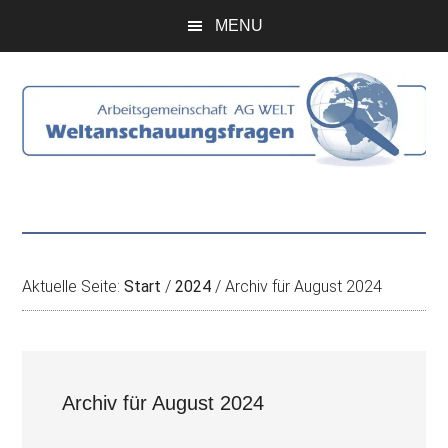
Zum
Skip
Zur
Zur
MENU
Inhalt
to
Seitenspalte
Fußzeile
springen
secondary
springen
springen
menu
Aktuelle Seite:
Start
/
2024
/
Archiv für August 2024
Archiv für August 2024