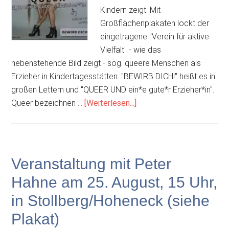
Kindern zeigt. Mit
Großflächenplakaten lockt der
eingetragene "Verein für aktive
Vielfalt" - wie das
nebenstehende Bild zeigt - sog. queere Menschen als
Erzieher in Kindertagesstätten. "BEWIRB DICH!" heißt es in
großen Lettern und "QUEER UND ein*e gute*r Erzieher*in".
ÜberStaat
Queer bezeichnen …
[Weiterlesen...]
und
Gesellschaft,
die
ideologischen
Veranstaltung mit Peter
Missbrauch
Hahne am 25. August, 15 Uhr,
an
Kindern
in Stollberg/Hoheneck (siehe
dulden
Plakat)
und