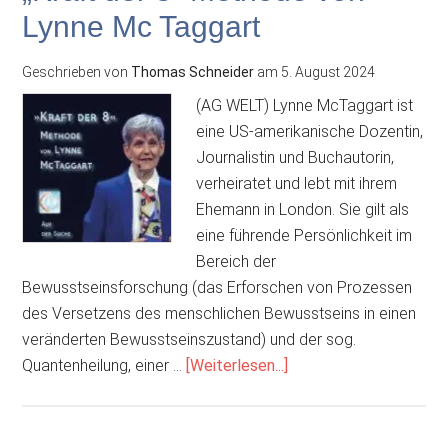
25.
Lynne Mc Taggart
Augu
15
Geschrieben von
Thomas Schneider
am
5. August 2024
Uhr,
in
(AG WELT) Lynne McTaggart ist
Stol
eine US-amerikanische Dozentin,
(sie
Journalistin und Buchautorin,
Plak
verheiratet und lebt mit ihrem
Ehemann in London. Sie gilt als
eine führende Persönlichkeit im
Bereich der
Bewusstseinsforschung (das Erforschen von Prozessen
des Versetzens des menschlichen Bewusstseins in einen
veränderten Bewusstseinszustand) und der sog.
Über„Kraft
Quantenheilung, einer …
[Weiterlesen...]
der
8“
Methode