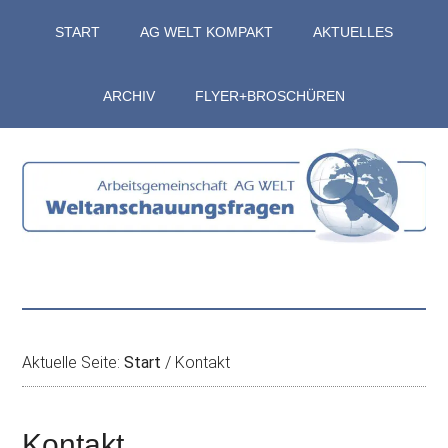
Zum
Skip
Zur
Zur
START
AG WELT KOMPAKT
AKTUELLES
Inhalt
to
Seitenspalte
Fußzeile
springen
secondary
springen
springen
menu
ARCHIV
FLYER+BROSCHÜREN
Aktuelle Seite:
Start
/
Kontakt
Kontakt