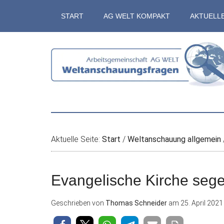
Zum
Skip
Zur
Zur
START
AG WELT KOMPAKT
AKTUELL
Inhalt
to
Seitenspalte
Fußzeile
springen
secondary
springen
springen
menu
Aktuelle Seite:
Start
/
Weltanschauung allgemein
Evangelische Kirche sege
Geschrieben von
Thomas Schneider
am
25. April 2021