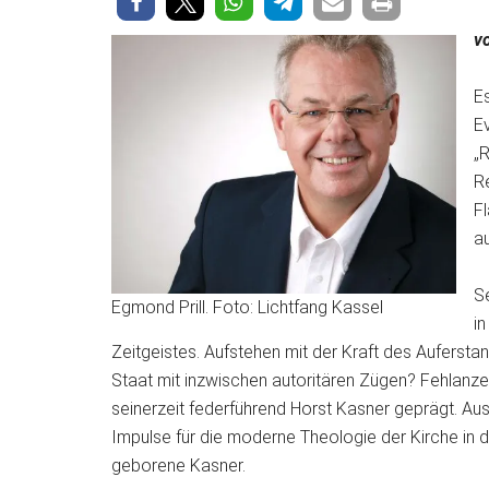
v
Es
E
„R
R
F
a
Se
Egmond Prill. Foto: Lichtfang Kassel
i
Zeitgeistes. Aufstehen mit der Kraft des Aufers
Staat mit inzwischen autoritären Zügen? Fehlanzei
seinerzeit federführend Horst Kasner geprägt. A
Impulse für die moderne Theologie der Kirche in 
geborene Kasner.