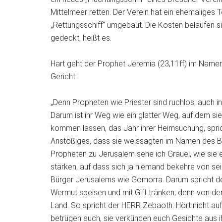
Mittelmeer retten. Der Verein hat ein ehemalige
„Rettungsschiff“ umgebaut. Die Kosten belaufen 
gedeckt, heißt es.
Hart geht der Prophet Jeremia (23,11ff) im Namen G
Gericht:
„Denn Propheten wie Priester sind ruchlos; auch i
Darum ist ihr Weg wie ein glatter Weg, auf dem sie i
kommen lassen, das Jahr ihrer Heimsuchung, spri
Anstößiges, dass sie weissagten im Namen des Baa
Propheten zu Jerusalem sehe ich Gräuel, wie sie
stärken, auf dass sich ja niemand bekehre von sei
Bürger Jerusalems wie Gomorra. Darum spricht der
Wermut speisen und mit Gift tränken; denn von d
Land. So spricht der HERR Zebaoth: Hört nicht au
betrügen euch, sie verkünden euch Gesichte aus