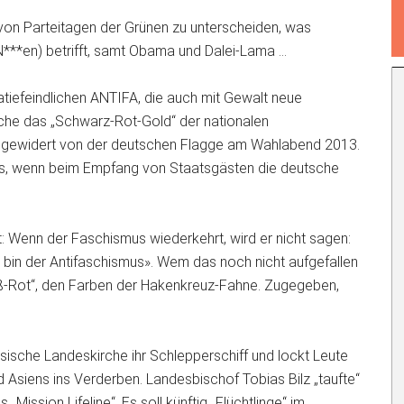
on Parteitagen der Grünen zu unterscheiden, was
***en) betrifft, samt Obama und Dalei-Lama …
tiefeindlichen ANTIFA, die auch mit Gewalt neue
irche das „Schwarz-Rot-Gold“ der nationalen
angewidert von der deutschen Flagge am Wahlabend 2013.
was, wenn beim Empfang von Staatsgästen die deutsche
t: Wenn der Faschismus wiederkehrt, wird er nicht sagen:
h bin der Antifaschismus». Wem das noch nicht aufgefallen
eiß-Rot“, den Farben der Hakenkreuz-Fahne. Zugegeben,
ische Landeskirche ihr Schlepperschiff und lockt Leute
 Asiens ins Verderben. Landesbischof Tobias Bilz „taufte“
„Mission Lifeline“. Es soll künftig „Flüchtlinge“ im