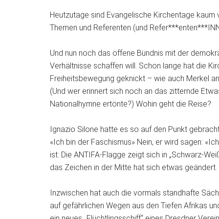
Heutzutage sind Evangelische Kirchentage kaum v
Themen und Referenten (und Refer***enten***INN
Und nun noch das offene Bündnis mit der demokra
Verhältnisse schaffen will. Schon lange hat die K
Freiheitsbewegung geknickt – wie auch Merkel 
(Und wer erinnert sich noch an das zitternde Et
Nationalhymne ertönte?) Wohin geht die Reise?
Ignazio Silone hatte es so auf den Punkt gebrach
«Ich bin der Faschismus» Nein, er wird sagen: «Ic
ist: Die ANTIFA-Flagge zeigt sich in „Schwarz-W
das Zeichen in der Mitte hat sich etwas geändert.
Inzwischen hat auch die vormals standhafte Sächs
auf gefährlichen Wegen aus den Tiefen Afrikas und
ein neues „Flüchtlingsschiff“ eines Dresdner Vereins 