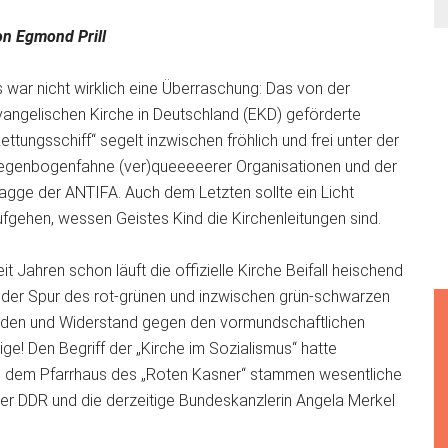
on Egmond Prill
 war nicht wirklich eine Überraschung: Das von der
vangelischen Kirche in Deutschland (EKD) geförderte
ettungsschiff“ segelt inzwischen fröhlich und frei unter der
egenbogenfahne (ver)queeeeerer Organisationen und der
lagge der ANTIFA. Auch dem Letzten sollte ein Licht
ufgehen, wessen Geistes Kind die Kirchenleitungen sind.
it Jahren schon läuft die offizielle Kirche Beifall heischend
n der Spur des rot-grünen und inzwischen grün-schwarzen
tanden und Widerstand gegen den vormundschaftlichen
ge! Den Begriff der „Kirche im Sozialismus“ hatte
us dem Pfarrhaus des „Roten Kasner“ stammen wesentliche
der DDR und die derzeitige Bundeskanzlerin Angela Merkel