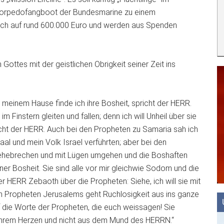
s Torpedofangboot der Bundesmarine zu einem
sich auf rund 600.000 Euro und werden aus Spenden
ottes mit der geistlichen Obrigkeit seiner Zeit ins
n meinem Hause finde ich ihre Bosheit, spricht der HERR.
m Finstern gleiten und fallen; denn ich will Unheil über sie
cht der HERR. Auch bei den Propheten zu Samaria sah ich
l und mein Volk Israel verführten; aber bei den
 ehebrechen und mit Lügen umgehen und die Boshaften
ner Bosheit. Sie sind alle vor mir gleichwie Sodom und die
 HERR Zebaoth über die Propheten: Siehe, ich will sie mit
en Propheten Jerusalems geht Ruchlosigkeit aus ins ganze
f die Worte der Propheten, die euch weissagen! Sie
 ihrem Herzen und nicht aus dem Mund des HERRN.“