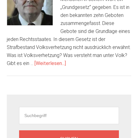
„Grundgesetz“ gegeben. Es ist in
den bekannten zehn Geboten
zusammengefasst. Diese
Gebote sind die Grundlage eines
jeden Rechtsstaates. In diesem Gesetz ist der
Strafbestand Volksverhetzung nicht ausdrücklich erwähnt.
Was ist Volksverhetzung? Was versteht man unter Volk?
ÜberDer
Gibt es ein …
[Weiterlesen...]
alte
Mann
und
die
Seitenspalte
Volksverhetzung