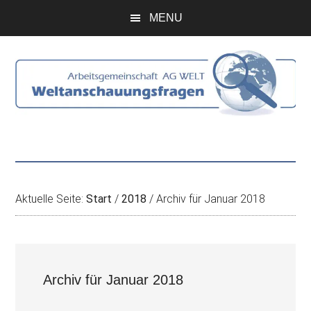
Zum
Skip
Zur
Zur
MENU
Inhalt
to
Seitenspalte
Fußzeile
springen
secondary
springen
springen
menu
Aktuelle Seite:
Start
/
2018
/
Archiv für Januar 2018
Archiv für Januar 2018