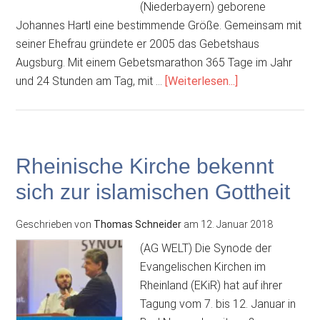
(Niederbayern) geborene
Johannes Hartl eine bestimmende Größe. Gemeinsam mit
seiner Ehefrau gründete er 2005 das Gebetshaus
Augsburg. Mit einem Gebetsmarathon 365 Tage im Jahr
ÜberStellungna
und 24 Stunden am Tag, mit …
[Weiterlesen...]
der
Arbeitsgemeins
Weltanschauung
e.V.
Rheinische Kirche bekennt
zum
sich zur islamischen Gottheit
charismatischen
Katholizismus
Geschrieben von
Thomas Schneider
am
12. Januar 2018
und
damit
(AG WELT) Die Synode der
verbundener
Evangelischen Kirchen im
Lehren
Rheinland (EKiR) hat auf ihrer
Tagung vom 7. bis 12. Januar in