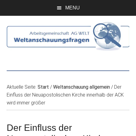
Zum
Skip
Zur
Zur
MENU
Inhalt
to
Seitenspalte
Fußzeile
springen
secondary
springen
springen
menu
Aktuelle Seite:
Start
/
Weltanschauung allgemein
/
Der
Einfluss der Neuapostolischen Kirche innerhalb der ACK
wird immer größer
Der Einfluss der