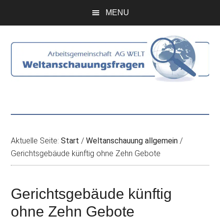
Zum
Skip
Zur
Zur
MENU
Inhalt
to
Seitenspalte
Fußzeile
springen
secondary
springen
springen
menu
Aktuelle Seite:
Start
/
Weltanschauung allgemein
/
Gerichtsgebäude künftig ohne Zehn Gebote
Gerichtsgebäude künftig
ohne Zehn Gebote