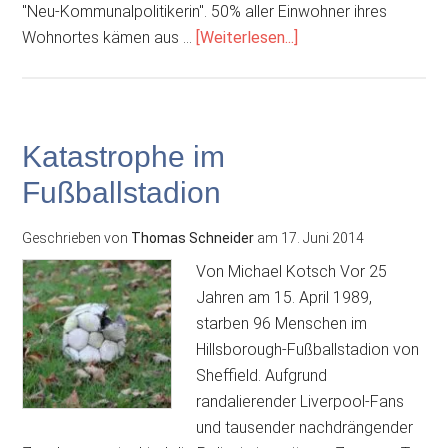
"Neu-Kommunalpolitikerin". 50% aller Einwohner ihres
ÜberDeutschlands
Wohnortes kämen aus …
[Weiterlesen...]
erste
muslimische
Frau
zieht
Katastrophe im
mit
Fußballstadion
Kopftuch
ins
Geschrieben von
Thomas Schneider
am
17. Juni 2014
Parlament
ein
Von Michael Kotsch Vor 25
Jahren am 15. April 1989,
starben 96 Menschen im
Hillsborough-Fußballstadion von
Sheffield. Aufgrund
randalierender Liverpool-Fans
und tausender nachdrängender