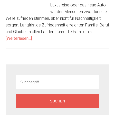
Luxusreise oder das neue Auto
würden Menschen zwar für eine
Weile zufrieden stimmen, aber nicht für Nachhaltigkeit
sorgen. Langfristige Zufriedenheit erreichten Familie, Beruf
und Glaube. In allen Ländern führe die Familie als …
ÜberUmfrage:
[Weiterlesen...]
Was
Menschen
wirklich
glücklich
Seitenspalte
macht