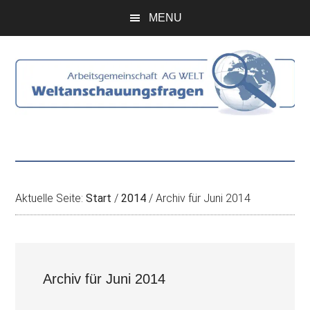
Zum
Skip
Zur
Zur
MENU
Inhalt
to
Seitenspalte
Fußzeile
springen
secondary
springen
springen
menu
Aktuelle Seite:
Start
/
2014
/
Archiv für Juni 2014
Archiv für Juni 2014