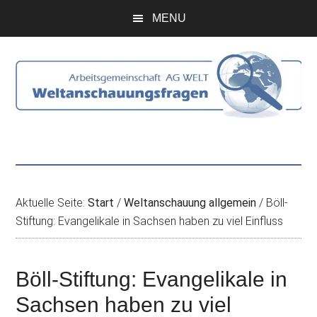
Zum
Skip
Zur
Zur
MENU
Inhalt
to
Seitenspalte
Fußzeile
springen
secondary
springen
springen
menu
Aktuelle Seite:
Start
/
Weltanschauung allgemein
/
Böll-
Stiftung: Evangelikale in Sachsen haben zu viel Einfluss
Böll-Stiftung: Evangelikale in
Sachsen haben zu viel