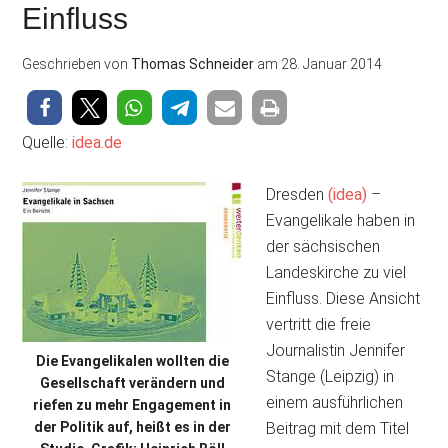
Einfluss
Geschrieben von
Thomas Schneider
am
28. Januar 2014
Quelle:
idea.de
Dresden
(idea)
–
Evangelikale haben in
der sächsischen
Landeskirche zu viel
Einfluss. Diese Ansicht
vertritt die freie
Journalistin Jennifer
Die Evangelikalen wollten die
Stange (Leipzig) in
Gesellschaft verändern und
einem ausführlichen
riefen zu mehr Engagement in
der Politik auf, heißt es in der
Beitrag mit dem Titel