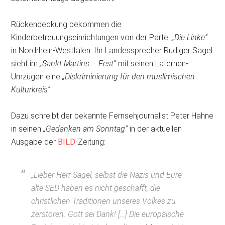
Rückendeckung bekommen die
Kinderbetreuungseinrichtungen von der Partei
„Die Linke“
in Nordrhein-Westfalen. Ihr Landessprecher Rüdiger Sagel
sieht im
„Sankt Martins – Fest“
mit seinen Laternen-
Umzügen eine
„Diskriminierung für den muslimischen
Kulturkreis“
.
Dazu schreibt der bekannte Fernsehjournalist Peter Hahne
in seinen
„Gedanken am Sonntag“
in der aktuellen
Ausgabe der
BILD
-Zeitung:
„Lieber Herr Sagel, selbst die Nazis und Eure
alte SED haben es nicht geschafft, die
christlichen Traditionen unseres Volkes zu
zerstören. Gott sei Dank! […] Die europäische