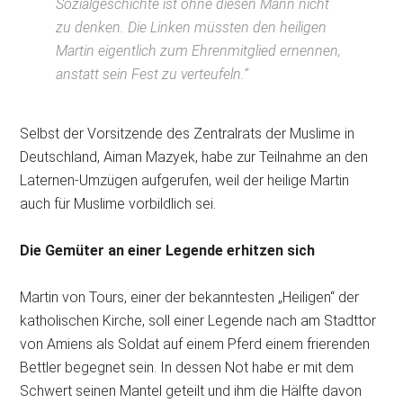
Sozialgeschichte ist ohne diesen Mann nicht
zu denken. Die Linken müssten den heiligen
Martin eigentlich zum Ehrenmitglied ernennen,
anstatt sein Fest zu verteufeln.“
Selbst der Vorsitzende des Zentralrats der Muslime in
Deutschland, Aiman Mazyek, habe zur Teilnahme an den
Laternen-Umzügen aufgerufen, weil der heilige Martin
auch für Muslime vorbildlich sei.
Die Gemüter an einer Legende erhitzen sich
Martin von Tours, einer der bekanntesten „Heiligen“ der
katholischen Kirche, soll einer Legende nach am Stadttor
von Amiens als Soldat auf einem Pferd einem frierenden
Bettler begegnet sein. In dessen Not habe er mit dem
Schwert seinen Mantel geteilt und ihm die Hälfte davon