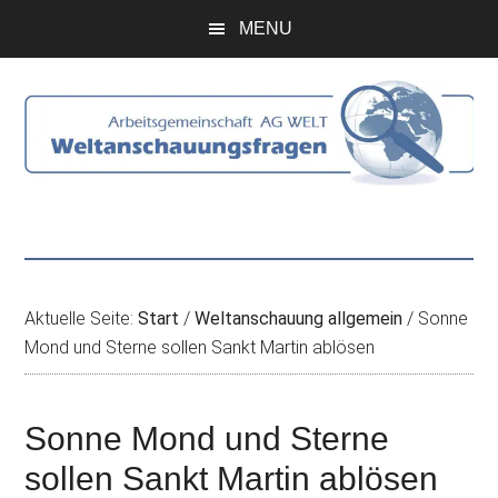
Zum
Skip
Zur
Zur
MENU
Inhalt
to
Seitenspalte
Fußzeile
springen
secondary
springen
springen
menu
Aktuelle Seite:
Start
/
Weltanschauung allgemein
/
Sonne
Mond und Sterne sollen Sankt Martin ablösen
Sonne Mond und Sterne
sollen Sankt Martin ablösen