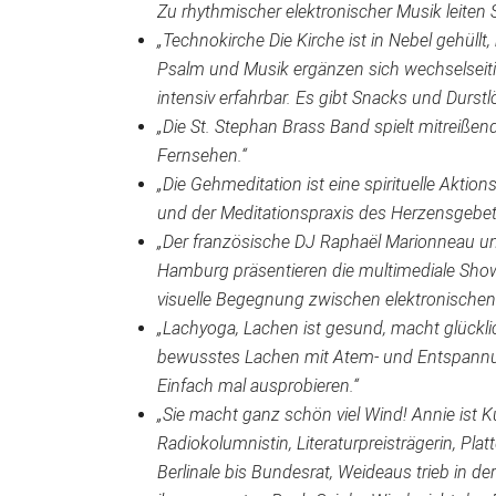
Zu rhythmischer elektronischer Musik leiten S
„Technokirche Die Kirche ist in Nebel gehüll
Psalm und Musik ergänzen sich wechselseitig
intensiv erfahrbar. Es gibt Snacks und Durstl
„Die St. Stephan Brass Band spielt mitreiß
Fernsehen.“
„Die Gehmeditation ist eine spirituelle Akti
und der Meditationspraxis des Herzensgebe
„Der französische DJ Raphaël Marionneau un
Hamburg präsentieren die multimediale Show 
visuelle Begegnung zwischen elektronischen
„Lachyoga, Lachen ist gesund, macht glückl
bewusstes Lachen mit Atem- und Entspannu
Einfach mal ausprobieren.“
„Sie macht ganz schön viel Wind! Annie ist K
Radiokolumnistin, Literaturpreisträgerin, Plat
Berlinale bis Bundesrat, Weideaus trieb in d