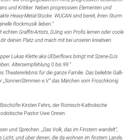
Fans und Kritiker. Neben progressiven Elementen und
kte Heavy-Metal-Stücke. WUCAN sind bereit, ihren Sturm
iginelle Rockmusik lieben.“
hten Graffiti-Artists, DJing von Profis lernen oder coole
ir deinen Platz und mach mit bei unseren kreativen
pper Lukas Klette aka UEberflows bringt mit Szene-DJs
ben. Altersempfehlung 0 bis 99.“
s Theatererlebnis für die ganze Familie. Das beliebte Galli-
er „SonnenStimmen e.V.“ das Märchen vom Froschkönig
Bischöfin Kirsten Fehrs, der Römisch-Katholische
hodistische Pastor Uwe Onnen:
ssen und Sprechen. „Das Volk, das im Finstern wandelt“,
ßes Licht, und über denen, die da wohnen im finstern Lande,