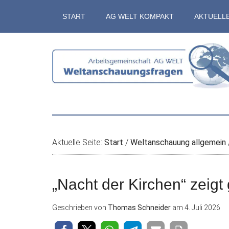
Zum
Skip
Zur
Zur
START
AG WELT KOMPAKT
AKTUELL
Inhalt
to
Seitenspalte
Fußzeile
springen
secondary
springen
springen
menu
Aktuelle Seite:
Start
/
Weltanschauung allgemein
„Nacht der Kirchen“ zeigt 
Geschrieben von
Thomas Schneider
am
4. Juli 2026