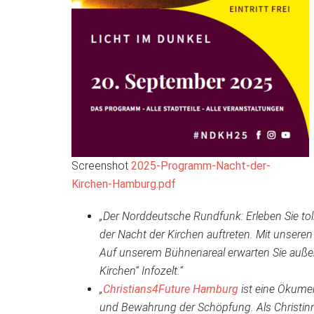
Screenshot
2025-Programm-Nacht-der-
Kirchen-Hamburg.pdf
„Der Norddeutsche Rundfunk: Erleben Sie tol
der Nacht der Kirchen auftreten. Mit unseren
Auf unserem Bühnenareal erwarten Sie auße
Kirchen“ Infozelt.“
„
Christians4Future Hamburg
ist eine Ökume
und Bewahrung der Schöpfung. Als Christinne