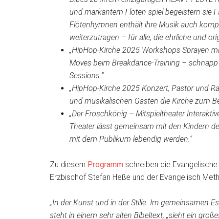
und markantem Flöten spiel begeistern sie 
Flötenhymnen enthält ihre Musik auch kompa
weiterzutragen – für alle, die ehrliche und or
„HipHop-Kirche 2025 Workshops Sprayen mit ec
Moves beim Breakdance-Training – schnapp d
Sessions.“
„HipHop-Kirche 2025 Konzert, Pastor und Ra
und musikalischen Gästen die Kirche zum Be
„Der Froschkönig – Mitspieltheater Interaktive
Theater lässt gemeinsam mit den Kindern d
mit dem Publikum lebendig werden.“
Zu diesem
Programm
schreiben die Evangelische 
Erzbischof Stefan Heße und der Evangelisch Met
„In der Kunst und in der Stille. Im gemeinsamen E
steht in einem sehr alten Bibeltext, „sieht ein gro