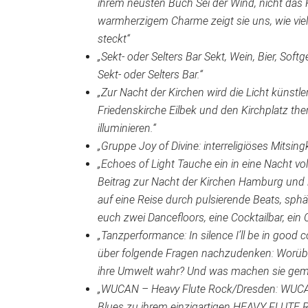
ihrem neusten Buch Sei der Wind, nicht das
warmherzigem Charme zeigt sie uns, wie vie
steckt“
„Sekt- oder Selters Bar Sekt, Wein, Bier, Sof
Sekt- oder Selters Bar.“
„Zur Nacht der Kirchen wird die Licht künstle
Friedenskirche Eilbek und den Kirchplatz th
illuminieren.“
„Gruppe Joy of Divine: interreligiöses Mitsing
„Echoes of Light Tauche ein in eine Nacht vol
Beitrag zur Nacht der Kirchen Hamburg und 
auf eine Reise durch pulsierende Beats, sp
euch zwei Dancefloors, eine Cocktailbar, ein
„Tanzperformance: In silence I’ll be in good
über folgende Fragen nachzudenken: Worübe
ihre Umwelt wahr? Und was machen sie gemei
„WUCAN – Heavy Flute Rock/Dresden: WUCAN
Blues zu ihrem einzigartigen HEAVY FLUTE R