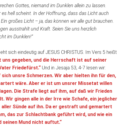
rsprechen Gottes, niemand im Dunklen allein zu lassen.
r es hell scheint. In der Hoffnung, dass das Licht auch
Ein großes Licht – ja, das können wir alle gut brauchen.
egen ausstrahlt und Kraft. Seien Sie uns herzlich
cht im Dunklen!“
ieht sich eindeutig auf JESUS CHRISTUS. Im Vers 5 heißt
t uns gegeben, und die Herrschaft ist auf seiner
Vater Friedefürst.“
Und in Jesaja 53, 4-7 lesen wir:
 sich unsre Schmerzen. Wir aber hielten ihn für den,
rtert wäre. Aber er ist um unsrer Missetat willen
gen. Die Strafe liegt auf ihm, auf daß wir Frieden
. Wir gingen alle in der Irre wie Schafe, ein jeglicher
aller Sünde auf ihn. Da er gestraft und gemartert
mm, das zur Schlachtbank geführt wird, und wie ein
 seinen Mund nicht auftut.“