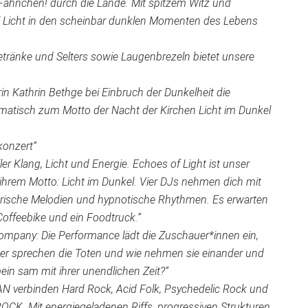
 Fähnchen! durch die Lande. Mit spitzem Witz und
l Licht in den scheinbar dunklen Momenten des Lebens
tgetränke und Selters sowie Laugenbrezeln bietet unsere
rin Kathrin Bethge bei Einbruch der Dunkelheit die
ematisch zum Motto der Nacht der Kirchen Licht im Dunkel
konzert“
ler Klang, Licht und Energie. Echoes of Light ist unser
ihrem Motto: Licht im Dunkel. Vier DJs nehmen dich mit
härische Melodien und hypnotische Rhythmen. Es erwarten
 Coffeebike und ein Foodtruck.“
 company: Die Performance lädt die Zuschauer*innen ein,
r sprechen die Toten und wie nehmen sie einander und
n sam mit ihrer unendlichen Zeit?“
 verbinden Hard Rock, Acid Folk, Psychedelic Rock und
OCK. Mit energiegeladenen Riffs, progressiven Strukturen