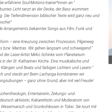
ie erfahrene Soul-Motions-trainer*innen an.“
t, buntes Licht tanzt an der Decke, der Bass wummert.
. Die Tiefendimension biblischer Texte wird ganz neu und
öscher“
ende Arrangements bekannter Songs aus Film, Funk und
onsform – eine Kreuzung zwischen Prozession, Pilgerweg
ts bzw. Mantras. Wir gehen langsam und schweigend.“
d der Laser-Artist Mirko Schinke vom Planetarium
in der St. Katharinen Kirche. Eine musikalische und
 Klängen und Beats und farbigen Lichtern und Lasern.“
ich und steckt an! Beim Lachyoga kombinieren wir
ngsübungen – ganz ohne Grund, aber mit viel Freude!
üchentheologin, Entertainerin, Zeitungs- und
tdeutsch aktivistin, Kabarettistin und Moderatorin von
er Wesermarsch und Grünkohlessen in Tokio. Sie tourt mit