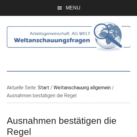
Zum
Skip
Zur
Zur
MENU
Inhalt
to
Seitenspalte
Fußzeile
springen
secondary
springen
springen
menu
Aktuelle Seite:
Start
/
Weltanschauung allgemein
/
Ausnahmen bestätigen die Regel
Ausnahmen bestätigen die
Regel