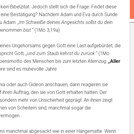
 kein Bibelzitat. Jedoch stellt sich die Frage: Findet diese
el eine Bestätigung? Nachdem Adam und Eva durch Sünde
 zu Adam:
„Im Schweiße deines Angesichts sollst du dein
 genommen bist.“
(1Mo 3,19a)
eines Ungehorsams gegen Gott eine Last aufgebürdet, die
 spricht Gott,
„und zum Staub kehrst du zurück.“
(1Mo
 Lebensmotto des Menschen bis zum letzten Atemzug:
„
Aller
re sind es mühevolle Jahre.
mia oder auch Gideon anschauen, dann reagieren sie
ihren Auftrag, den sie von Gott erhalten hatten. Der
sondern mehr von Unsicherheit geprägt. An ihnen zeigt
chen von Scheitern sind, manchmal sogar die
hvermögen.
n uns manchmal abgesackt wie in einer Hängematte. Wenn