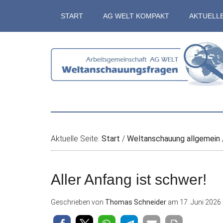
Zum
Skip
Zur
Zur
START
AG WELT KOMPAKT
AKTUELL
Inhalt
to
Seitenspalte
Fußzeile
springen
secondary
springen
springen
menu
Aktuelle Seite:
Start
/
Weltanschauung allgemein
Aller Anfang ist schwer!
Geschrieben von
Thomas Schneider
am
17. Juni 2026