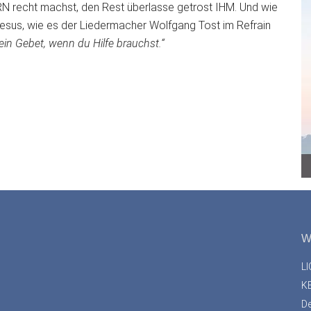
 recht machst, den Rest überlasse getrost IHM. Und wie
esus, wie es der Liedermacher Wolfgang Tost im Refrain
in Gebet, wenn du Hilfe brauchst.“
W
L
K
D