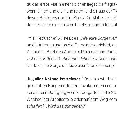
du das erste Mal in einer solchen liegst, da fragst
wenn dir jemand die Hand reicht und dir aus der Ti
dieses Beitrages noch im Kopf? Die Mutter tröste
dann erzählte sie ihm, wer ihr letztlich geholfen ha
Im 1. Petrusbrief 5,7 heißt es:
„Alle eure Sorge werf
an die Ältesten und an die Gemeinde gerichtet, gel
Zusage im Brief des Apostels Paulus an die Philipp
laßt eure Bitten in Gebet und Flehen mit Danks
rät dazu, die Sorge um die Zukunft loszulassen, d
Ja,
„
aller Anfang ist schwer!“
Deshalb will dir J
geknüpften Hängematte herauszukommen und mit 
sei es beim Übergang vom Kindergarten in die Sch
Wechsel der Arbeitsstelle oder auf dem Weg vom 
schaffen?“ „Wird das gut gehen?“