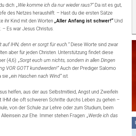
 du dich:
„Wie komme ich da nur wieder raus?“
Da ist es gut,
efe des Netzes heraushilft. – Hast du die ersten Sätze
te ihr Kind mit den Worten
„
Aller Anfang ist schwer!“
Und
t. – Es war Jesus Christus.
t auf IHN; denn er sorgt für euch.“
Diese Worte sind zwar
ten aber für jeden Christen. Unterstützung findet diese
er (4,6):
„Sorgt euch um nichts, sondern in allen Dingen
agung VOR GOTT kundwerden!“
Auch der Prediger Salomo
a sie
„ein Haschen nach Wind“
ist.
esus helfen, aus der aus Selbstmitleid, Angst und Zweifeln
IHM die oft schweren Schritte durchs Leben zu gehen –
ule, von der Schule zur Lehre oder zum Studium, beim
Alleinsein zur Ehe. Immer stehen Fragen:
„Werde ich das