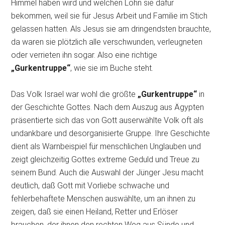
Himmel haben wird und welchen Lohn sie dafür
bekommen, weil sie für Jesus Arbeit und Familie im Stich
gelassen hatten. Als Jesus sie am dringendsten brauchte,
da waren sie plötzlich alle verschwunden, verleugneten
oder verrieten ihn sogar. Also eine richtige
„Gurkentruppe“
, wie sie im Buche steht.
Das Volk Israel war wohl die größte
„Gurkentruppe“
in
der Geschichte Gottes. Nach dem Auszug aus Ägypten
präsentierte sich das von Gott auserwählte Volk oft als
undankbare und desorganisierte Gruppe. Ihre Geschichte
dient als Warnbeispiel für menschlichen Unglauben und
zeigt gleichzeitig Gottes extreme Geduld und Treue zu
seinem Bund. Auch die Auswahl der Jünger Jesu macht
deutlich, daß Gott mit Vorliebe schwache und
fehlerbehaftete Menschen auswählte, um an ihnen zu
zeigen, daß sie einen Heiland, Retter und Erlöser
brauchen, der ihnen den rechten Weg aus Sünde und