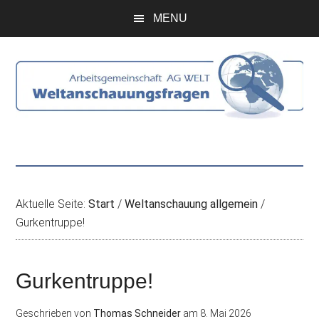
Zum
Skip
Zur
Zur
MENU
Inhalt
to
Seitenspalte
Fußzeile
springen
secondary
springen
springen
menu
Aktuelle Seite:
Start
/
Weltanschauung allgemein
/
Gurkentruppe!
Gurkentruppe!
Geschrieben von
Thomas Schneider
am
8. Mai 2026