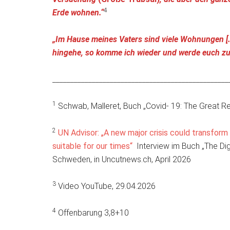
4
Erde wohnen.“
„Im Hause meines Vaters sind viele Wohnungen […]
hingehe, so komme ich wieder und werde euch zu m
_________________________________________________
1
Schwab, Malleret, Buch „Covid- 19: The Great R
2
UN Advisor: „A new major crisis could transform
suitable for our times“
Interview im Buch „The Digi
Schweden, in Uncutnews.ch, April 2026
3
Video YouTube, 29.04.2026
4
Offenbarung 3,8+10