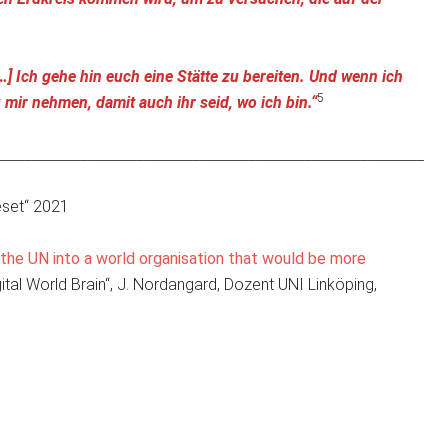
 Ich gehe hin euch eine Stätte zu bereiten. Und wenn ich
5
ir nehmen, damit auch ihr seid, wo ich bin.“
_____________________________________________________________
eset“ 2021
 the UN into a world organisation that would be more
tal World Brain“, J. Nordangard, Dozent UNI Linköping,