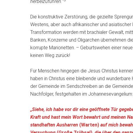
3
herbeizuführen.“
Die konstruktive Zerstörung, die gezielte Sprengu
Westens, aber auch afrikanischer und asiatischer 
Transformation werden mit brachialer Gewalt, mit
Banken, Konzerne und Oligarchen übernehmen die 
korrupte Marionetten. – Geburtswehen einer neuen 
keinen Weg zurück!
Für Menschen hingegen die Jesus Christus kennen, 
haben in Christus eine bleibende und wunderbare 
der Gemeinde im Sendschreiben an die Gemeinde P
Nachfolger, festgehalten im Johannesevangelium:
„Siehe, ich habe vor dir eine geöffnete Tür gegeb
Kraft und hast mein Wort bewahrt und meinen Na
standhaften Ausharren
(Warten)
auf mich bewahr
Versuchung
(Große Trübsal)
, die über den gan