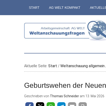
Zum
Skip
Zur
Zur
START
AG WELT KOMPAKT
AKTUELL
Inhalt
to
Seitenspalte
Fußzeile
springen
secondary
springen
springen
menu
Aktuelle Seite:
Start
/
Weltanschauung allgemein
Geburtswehen der Neuen
Geschrieben von
Thomas Schneider
am
13. Mai 2026