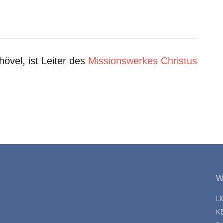
_________________________________________________________
övel, ist Leiter des
Missionswerkes Christus
W
L
K