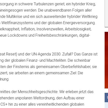
orgung in schwere Turbulenzen geriet; ein hybrider Krieg,
 hineingesogen werden. Die unabwendbaren Folgen aller
ende Multikrise und ein sich ausweitender hybrider Weltkrieg
des Weltfinanzsystems und der globalen Energieversorgung.
nappheit, Inflation, Insolvenzwellen, Arbeitslosigkeit,
neue Lockdowns und Freiheitsbeschränkungen, digital-
reat Reset) und der UN-Agenda 2030. Zufall? Das Ganze ist
ung der globalen Finanz- und Machteliten. Die scheinbar
en der Finsternis als gemeinsamen Oberbefehlshaber, sie
iert, sie arbeiten an einem gemeinsamen Ziel: Die
dnung.
ittes der Menschheitsgeschichte. Wir erleben jetzt das
tehenden unipolaren Weltordnung, den Aufbau einer
S+ hin zu einer alles vereinheitlichenden globalen