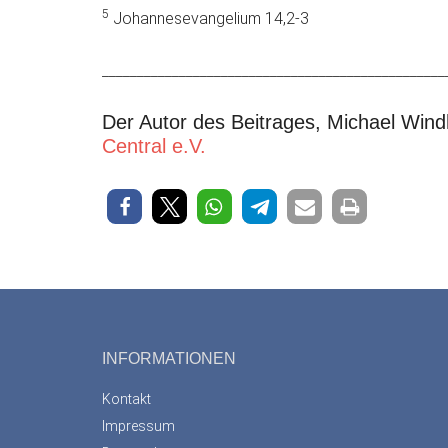
5
Johannesevangelium 14,2-3
_________________________________________________
Der Autor des Beitrages, Michael Windh
Central e.V.
Footer
INFORMATIONEN
Kontakt
Impressum