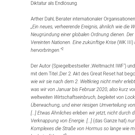
Diktatur als Endlösung.
Arther Dahl, Berater internationaler Organisation
„Ein neues, verheerende Ereignis, ähnlich wie die W
Neugründung einer globalen Ordnung dienen. Der W
Vereinten Nationen. Eine zukünftige Krise
(WK III)
2
hervorbringen.“
Der Autor (Spiegelbestseller ‚Weltmacht IWF‘) und
mit dem Titel ‚Der 2. Akt des Great Reset hat beg
wie wir sie nach dem 2. Weltkrieg nicht mehr erlebt
was wir von Januar bis Februar 2020, also kurz v
weltweiten Wirtschaftseinbruch, begleitet von Lock
Überwachung, und einer riesigen Umverteilung von
[…]
Etwas Ähnliches erleben wir jetzt, nicht durch
Verknappung von Energie. […]
(das Ganze hat)
nur
Komplexes die Straße von Hormus so lange wie mög