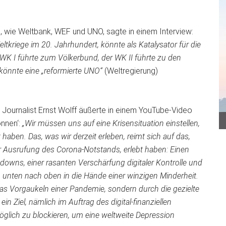
en, wie Weltbank, WEF und UNO, sagte in einem Interview:
eltkriege im 20. Jahrhundert, könnte als Katalysator für die
K I führte zum Völkerbund, der WK II führte zu den
könnte eine „reformierte UNO“
(Weltregierung)
 Journalist Ernst Wolff äußerte in einem YouTube-Video
onnen‘:
„Wir müssen uns auf eine Krisensituation einstellen,
 haben. Das, was wir derzeit erleben, reimt sich auf das,
or Ausrufung des Corona-Notstands, erlebt haben: Einen
downs, einer rasanten Verschärfung digitaler Kontrolle und
 unten nach oben in die Hände einer winzigen Minderheit.
 das Vorgaukeln einer Pandemie, sondern durch die gezielte
 ein Ziel, nämlich im Auftrag des digital-finanziellen
lich zu blockieren, um eine weltweite Depression