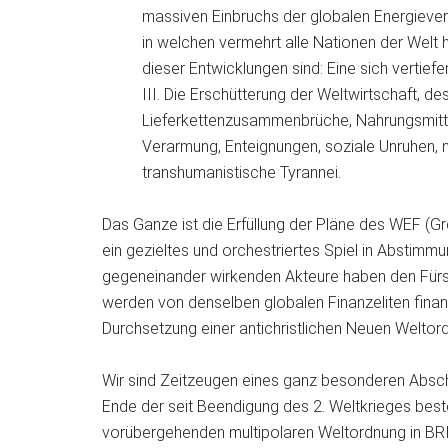
massiven Einbruchs der globalen Energievers
in welchen vermehrt alle Nationen der Welt
dieser Entwicklungen sind: Eine sich vertief
III. Die Erschütterung der Weltwirtschaft, 
Lieferkettenzusammenbrüche, Nahrungsmittelk
Verarmung, Enteignungen, soziale Unruhen, 
transhumanistische Tyrannei.
Das Ganze ist die Erfüllung der Pläne des WEF (G
ein gezieltes und orchestriertes Spiel in Abstimm
gegeneinander wirkenden Akteure haben den Fürst
werden von denselben globalen Finanzeliten finanz
Durchsetzung einer antichristlichen Neuen Weltor
Wir sind Zeitzeugen eines ganz besonderen Abschn
Ende der seit Beendigung des 2. Weltkrieges bes
vorübergehenden multipolaren Weltordnung in BRIC