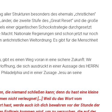
ng aller Strukturen besonders des ehemals „christlichen“
Länder, die zweite Stufe des „Great Reset“ und die große
tels einer gigantischen Schockstrategie durchgesetzt.
Macht. Nationale Regierungen sind schon jetzt nur noch
antichristlichen Weltordnung. Es gibt für die Menschheit
gibt es einen Weg voran in eine sichere Zukunft. Wir
Hoffnung, die sich ausdrückt in einer Aussage des HERRN
hiladelphia und in einer Zusage Jesu an seine
en, die niemand schließen kann; denn du hast eine kleine
men nicht verleugnet […] Weil du das Wort vom
t hast, werde auch ich dich bewahren vor der Stunde der
zen Erdkreis kommen wird, um zu versuchen, die auf der