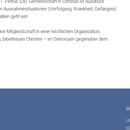
1. Petrus 5,8). Gemeinschaft in Christus ist Ausdruck
in Ausnahmesituationen (Verfolgung, Krankheit, Gefängnis)
llein geht ein!
ne Mitgliedschaft in einer kirchlichen Organisation,
, bibeltreuen Christen – im Gehorsam gegenüber dem
W
L
K