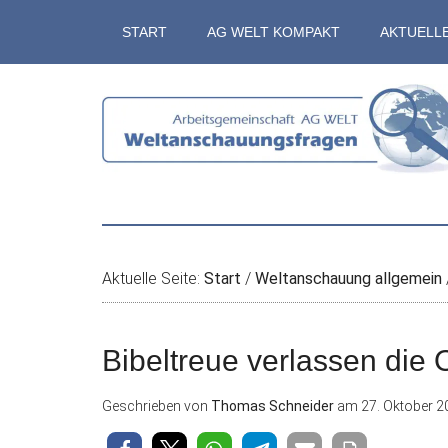
Zum
Skip
Zur
Zur
START
AG WELT KOMPAKT
AKTUELL
Inhalt
to
Seitenspalte
Fußzeile
springen
secondary
springen
springen
menu
Aktuelle Seite:
Start
/
Weltanschauung allgemein
Bibeltreue verlassen die 
Geschrieben von
Thomas Schneider
am
27. Oktober 2