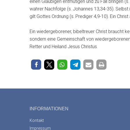
einen Gläubigen entmutigen und zu Fall bringen (s. 
wahrer Nachfolge (s. Johannes 13,34-35). Selbst 
gilt Gottes Ordnung (s. Prediger 4,9-10). Ein Christ a
Ein wiedergeborener, bibeltreuer Christ braucht kei
sondern eine Gemeinschaft von wiedergeborenen
Retter und Heiland Jesus Christus.
Footer
INFORMATIONEN
Kontakt
Impressum