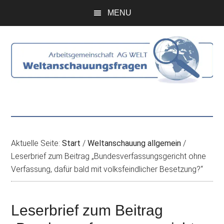
Zum
Skip
Zur
Zur
MENU
Inhalt
to
Seitenspalte
Fußzeile
springen
secondary
springen
springen
menu
Aktuelle Seite:
Start
/
Weltanschauung allgemein
/
Leserbrief zum Beitrag „Bundesverfassungsgericht ohne
Verfassung, dafür bald mit volksfeindlicher Besetzung?“
Leserbrief zum Beitrag