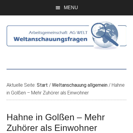
Zum
Skip
Zur
Zur
MENU
Inhalt
to
Seitenspalte
Fußzeile
springen
secondary
springen
springen
menu
Aktuelle Seite:
Start
/
Weltanschauung allgemein
/
Hahne
in Golßen – Mehr Zuhörer als Einwohner
Hahne in Golßen – Mehr
Zuhörer als Einwohner