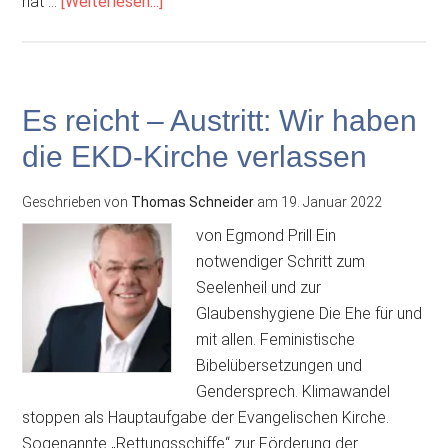
ÜberSteinmeiers
hat …
[Weiterlesen...]
Lehrstücke:
Ein
Präsident
als
Es reicht – Austritt: Wir haben
Spalter
die EKD-Kirche verlassen
Geschrieben von
Thomas Schneider
am
19. Januar 2022
von Egmond Prill Ein
notwendiger Schritt zum
Seelenheil und zur
Glaubenshygiene Die Ehe für und
mit allen. Feministische
Bibelübersetzungen und
Gendersprech. Klimawandel
stoppen als Hauptaufgabe der Evangelischen Kirche.
Sogenannte „Rettungsschiffe“ zur Förderung der