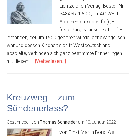
Lichtzeichen Verlag, Bestell-Nr.
548465, 1,50 €, für AG WELT -
Abonnenten kostenfrei) „Ein
feste Burg ist unser Gott . . .“ Für
jemanden, der um 1950 geboren wurde, der evangelisch
war und dessen Kindheit sich in Westdeutschland
abspielte, verbinden sich ganz bestimmte Erinnerungen
ÜberEin
mit diesem …
[Weiterlesen...]
feste
Burg
ist
unser
Kreuzweg – zum
Gott.
Sündenerlass?
Kampf-,
Sieg-
Geschrieben von
Thomas Schneider
am
10. Januar 2022
und
Jubellied
von Ernst-Martin Borst Als