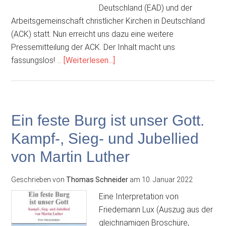
Deutschland (EAD) und der
Arbeitsgemeinschaft christlicher Kirchen in Deutschland
(ACK) statt. Nun erreicht uns dazu eine weitere
Pressemitteilung der ACK. Der Inhalt macht uns
ÜberEvangelische
fassungslos! …
[Weiterlesen...]
Allianz
driftet
weiter
ab
Ein feste Burg ist unser Gott.
Kampf-, Sieg- und Jubellied
von Martin Luther
Geschrieben von
Thomas Schneider
am
10. Januar 2022
Eine Interpretation von
Friedemann Lux (Auszug aus der
gleichnamigen Broschüre,