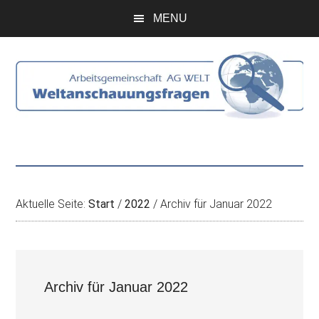
Zum
Skip
Zur
Zur
MENU
Inhalt
to
Seitenspalte
Fußzeile
springen
secondary
springen
springen
menu
Aktuelle Seite:
Start
/
2022
/
Archiv für Januar 2022
Archiv für Januar 2022