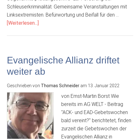
Schleuserkriminalität. Gemeinsame Veranstaltungen mit
Linksextremisten. Befürwortung und Beifall für den …
ÜberEs
[Weiterlesen...]
reicht
–
Austritt:
Wir
Evangelische Allianz driftet
haben
weiter ab
die
EKD-
Geschrieben von
Thomas Schneider
am
13. Januar 2022
Kirche
verlassen
von Ernst-Martin Borst Wie
bereits im AG WELT - Beitrag
"ACK- und EAD-Gebetswochen
bald vereint?" berichtetet, finden
zurzeit die Gebetswochen der
Evangelischen Allianz in