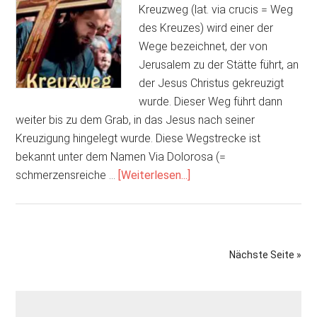
von
Kreuzweg (lat. via crucis = Weg
Martin
des Kreuzes) wird einer der
Luther
Wege bezeichnet, der von
Jerusalem zu der Stätte führt, an
der Jesus Christus gekreuzigt
wurde. Dieser Weg führt dann
weiter bis zu dem Grab, in das Jesus nach seiner
Kreuzigung hingelegt wurde. Diese Wegstrecke ist
bekannt unter dem Namen Via Dolorosa (=
ÜberKreuzweg
schmerzensreiche …
[Weiterlesen...]
–
zum
Sündenerlass?
Nächste Seite »
Seitenspalte