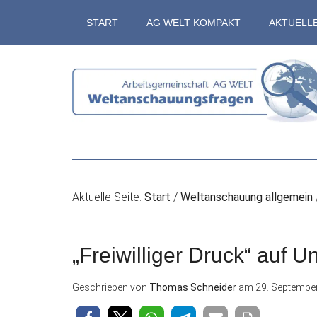
Zum
Skip
Zur
Zur
START
AG WELT KOMPAKT
AKTUELL
Inhalt
to
Seitenspalte
Fußzeile
springen
secondary
springen
springen
menu
Aktuelle Seite:
Start
/
Weltanschauung allgemein
„Freiwilliger Druck“ auf 
Geschrieben von
Thomas Schneider
am
29. Septembe