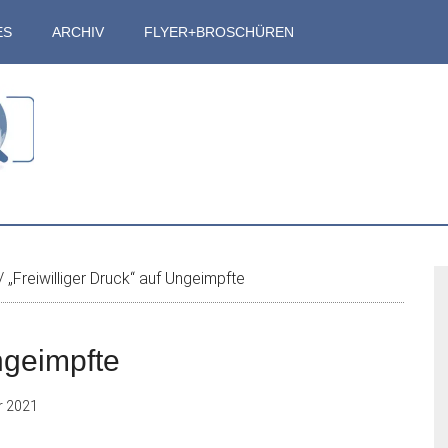
ES
ARCHIV
FLYER+BROSCHÜREN
S
/
„Freiwilliger Druck“ auf Ungeimpfte
Ungeimpfte
r 2021