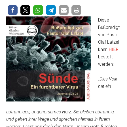
Diese
Bußpredigt
von Pastor
Olaf Latzel
kann
HIER
bestellt
werden:
„Dies Volk
hat ein
abtrünniges, ungehorsames Herz. Sie bleiben abtrünnig
und gehen ihrer Wege und sprechen niemals in ihrem
Herzen: ‚Lasst uns doch den Herrn, unsern Gott, fürchten,