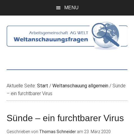
Zum
Skip
Zur
Zur
MENU
Inhalt
to
Seitenspalte
Fußzeile
springen
secondary
springen
springen
menu
Aktuelle Seite:
Start
/
Weltanschauung allgemein
/
Sünde
– ein furchtbarer Virus
Sünde – ein furchtbarer Virus
Geschrieben von
Thomas Schneider
am
23. März 2020