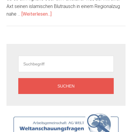
Axt seinen islamischen Blutrausch in einem Regionalzug
ÜberGeneralverdacht
nahe …
[Weiterlesen...]
–
was
sonst?
Seitenspalte