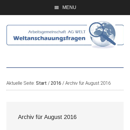
Zum
Skip
Zur
Zur
MENU
Inhalt
to
Seitenspalte
Fußzeile
springen
secondary
springen
springen
menu
Aktuelle Seite:
Start
/
2016
/
Archiv für August 2016
Archiv für August 2016