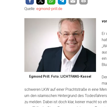
Quelle:
egmond-prill.de
vo
Er 
hat
„W
au
ein
Blu
Egmond Prill. Foto: LICHTFANG-Kassel
Der
ma
schweren LKW auf einer Prachtstraße in eine Men
um den islamischen Hintergrund des Todesfahrers 
zu melden. Dabei ist doch klar, keiner macht so e