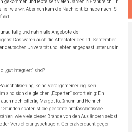
ien gekommen und lebte seit vielen Jahren in Frankreich. Er
einer wie wir. Aber nun kam die Nachricht: Er habe nach IS-
ührt.
nauffällig und nahm alle Angebote der
Übrigens: Das waren auch die Attentäter des 11. September
ner deutschen Universität und lebten angepasst unter uns in
 „gut integriert“ sind?
 Pauschalisierung, keine Verallgemeinerung, kein
 sind sich die gleichen „Experten“ sofort einig: Ein
auch noch eilfertig Margot Käßmann und Heinrich
 Stunden später ist die gesamte antifaschistische
zählen, wie viele dieser Brände von den Ausländern selbst
 oder Versicherungsbetrügern. Generalverdacht gegen