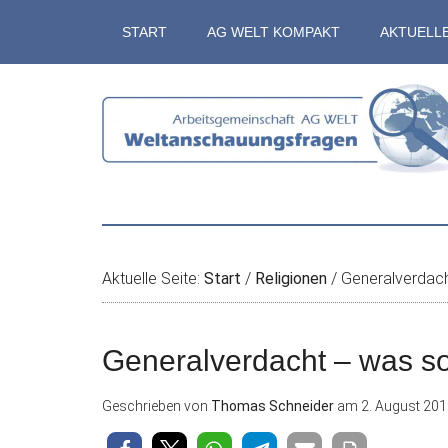
Zum
Skip
Zur
Zur
START
AG WELT KOMPAKT
AKTUELL
Inhalt
to
Seitenspalte
Fußzeile
springen
secondary
springen
springen
menu
Aktuelle Seite:
Start
/
Religionen
/
Generalverdach
Generalverdacht – was s
Geschrieben von
Thomas Schneider
am
2. August 20