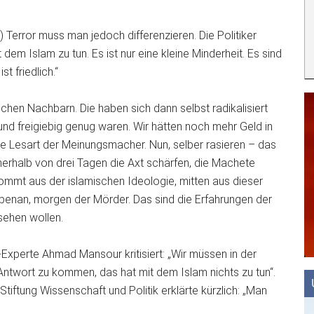
) Terror muss man jedoch differenzieren. Die Politiker
t dem Islam zu tun. Es ist nur eine kleine Minderheit. Es sind
t friedlich.“
chen Nachbarn. Die haben sich dann selbst radikalisiert
 und freigiebig genug waren. Wir hätten noch mehr Geld in
e Lesart der Meinungsmacher. Nun, selber rasieren – das
nnerhalb von drei Tagen die Axt schärfen, die Machete
mmt aus der islamischen Ideologie, mitten aus dieser
benan, morgen der Mörder. Das sind die Erfahrungen der
sehen wollen.
-Experte Ahmad Mansour kritisiert: „Wir müssen in der
Antwort zu kommen, das hat mit dem Islam nichts zu tun“.
tiftung Wissenschaft und Politik erklärte kürzlich: „Man