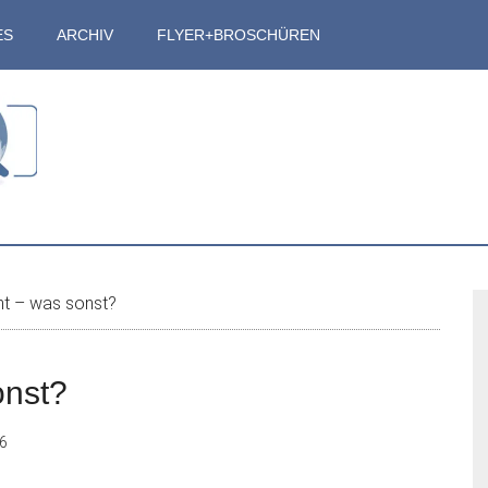
ES
ARCHIV
FLYER+BROSCHÜREN
S
t – was sonst?
onst?
16