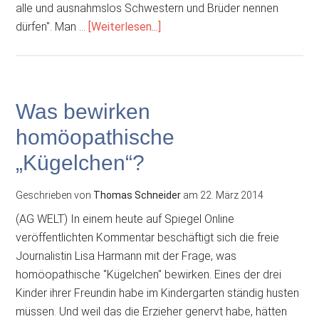
alle und ausnahmslos Schwestern und Brüder nennen
ÜberAbendstern-
dürfen". Man …
[Weiterlesen...]
Gottesdienst
zum
Thema
„Christen,
Was bewirken
Muslime
homöopathische
und
der
„Kügelchen“?
Eine
Gott“
Geschrieben von
Thomas Schneider
am
22. März 2014
(AG WELT) In einem heute auf Spiegel Online
veröffentlichten Kommentar beschäftigt sich die freie
Journalistin Lisa Harmann mit der Frage, was
homöopathische "Kügelchen" bewirken. Eines der drei
Kinder ihrer Freundin habe im Kindergarten ständig husten
müssen. Und weil das die Erzieher genervt habe, hätten