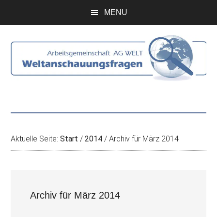
Zum
Skip
Zur
Zur
MENU
Inhalt
to
Seitenspalte
Fußzeile
springen
secondary
springen
springen
menu
Aktuelle Seite:
Start
/
2014
/
Archiv für März 2014
Archiv für März 2014