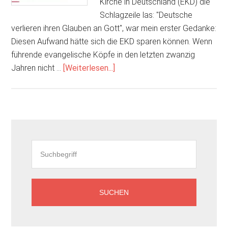
Kirche in Deutschland (EKD) die
Schlagzeile las: "Deutsche
verlieren ihren Glauben an Gott", war mein erster Gedanke:
Diesen Aufwand hätte sich die EKD sparen können. Wenn
führende evangelische Köpfe in den letzten zwanzig
ÜberEKD-
Jahren nicht …
[Weiterlesen...]
Studie
–
Kirche
ohne
Seitenspalte
biblischen
Gott?