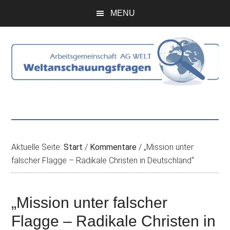
Zum
Skip
Zur
Zur
MENU
Inhalt
to
Seitenspalte
Fußzeile
springen
secondary
springen
springen
menu
Aktuelle Seite:
Start
/
Kommentare
/
„Mission unter
falscher Flagge – Radikale Christen in Deutschland“
„Mission unter falscher
Flagge – Radikale Christen in