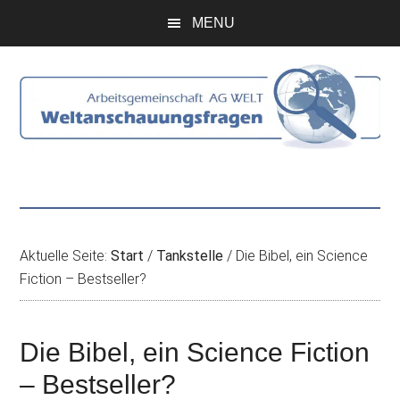
Zum
Skip
Zur
Zur
MENU
Inhalt
to
Seitenspalte
Fußzeile
springen
secondary
springen
springen
menu
Aktuelle Seite:
Start
/
Tankstelle
/
Die Bibel, ein Science
Fiction – Bestseller?
Die Bibel, ein Science Fiction
– Bestseller?