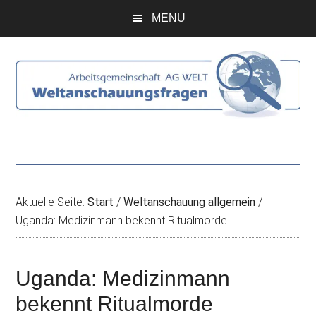
Zum
Skip
Zur
Zur
MENU
Inhalt
to
Seitenspalte
Fußzeile
springen
secondary
springen
springen
menu
Aktuelle Seite:
Start
/
Weltanschauung allgemein
/
Uganda: Medizinmann bekennt Ritualmorde
Uganda: Medizinmann
bekennt Ritualmorde