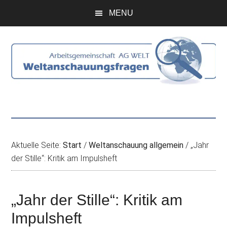
Zum
Skip
Zur
Zur
MENU
Inhalt
to
Seitenspalte
Fußzeile
springen
secondary
springen
springen
menu
Aktuelle Seite:
Start
/
Weltanschauung allgemein
/
„Jahr
der Stille“: Kritik am Impulsheft
„Jahr der Stille“: Kritik am
Impulsheft