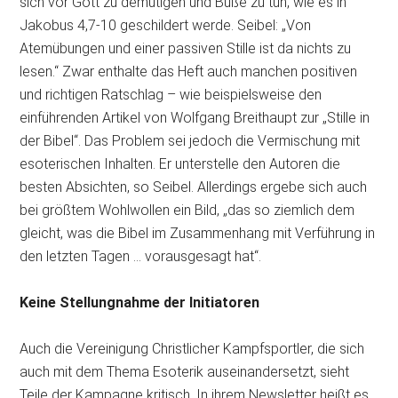
sich vor Gott zu demütigen und Buße zu tun, wie es in
Jakobus 4,7-10 geschildert werde. Seibel: „Von
Atemübungen und einer passiven Stille ist da nichts zu
lesen.“ Zwar enthalte das Heft auch manchen positiven
und richtigen Ratschlag – wie beispielsweise den
einführenden Artikel von Wolfgang Breithaupt zur „Stille in
der Bibel“. Das Problem sei jedoch die Vermischung mit
esoterischen Inhalten. Er unterstelle den Autoren die
besten Absichten, so Seibel. Allerdings ergebe sich auch
bei größtem Wohlwollen ein Bild, „das so ziemlich dem
gleicht, was die Bibel im Zusammenhang mit Verführung in
den letzten Tagen … vorausgesagt hat“.
Keine Stellungnahme der Initiatoren
Auch die Vereinigung Christlicher Kampfsportler, die sich
auch mit dem Thema Esoterik auseinandersetzt, sieht
Teile der Kampagne kritisch. In ihrem Newsletter heißt es