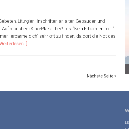
Gebeten, Liturgien, Inschriften an alten Gebäuden und
en. Auf manchem Kino-Plakat heißt es: “Kein Erbarmen mit…“
armen, erbarme dich“ sehr oft zu finden, da dort die Not des
ÜberHerr,
Weiterlesen...]
erbarme
dich!
Nächste Seite »
W
L