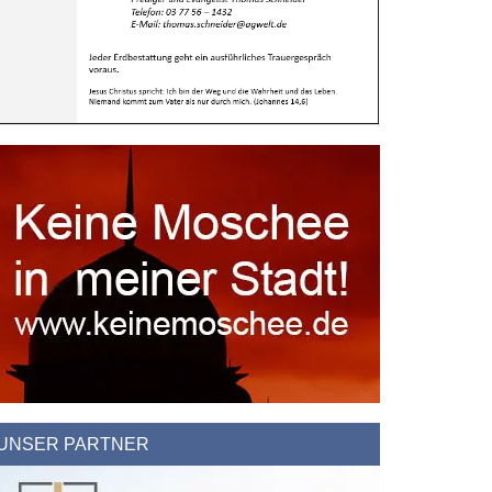
erlande:
nek-
UNSER PARTNER
ottesdienste