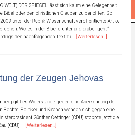
AG WELT) DER SPIEGEL lässt sich kaum eine Gelegenheit
ie Bibel oder den christlichen Glauben zu berichten. So
2009 unter der Rubrik Wissenschaft veröffentlichte Artikel
ergehen. Wo es in der Bibel drunter und drüber geht.“
ÜberSpiegel:
lerdings den nachfolgenden Text zu …
[Weiterlesen...]
Wo
es
in
der
Bibel
tung der Zeugen Jehovas
drunter
und
drüber
temberg gibt es Widerstände gegen eine Anerkennung der
geht
 Rechts. Politiker und Kirchen wenden sich gegen eine
isterpräsident Günther Oettinger (CDU) stoppte jetzt die
ÜberWiderstand
 Rau (CDU). …
[Weiterlesen...]
gegen