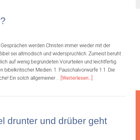
l?
n Gesprächen werden Christen immer wieder mit der
 Bibel sei altmodisch und widersprüchlich. Zumeist beruht
lich auf wenig begründeten Vorurteilen und leichtfertig
ibelkritischer Medien. 1. Pauschalvorwürfe 1.1. Die
ÜberWidersprüche
üche! Ein solch allgemeiner …
[Weiterlesen...]
in
der
Bibel?
el drunter und drüber geht