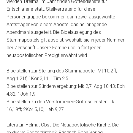
werden. Dreimal im Jahr finden Gottesdienste für
Entschlafene statt. Stellvertretend für diese
Personengruppe bekommen dann zwei ausgewählte
Amtsträger von einem Apostel das heilbringende
Abendmahl ausgeteilt. Die Bibelauslegung des
Stammapostels gilt absolut, weshalb sie in jeder Nummer
der Zeitschrift Unsere Familie und in fast jeder
neuapostolischen Predigt erwähnt wird.
Bibelstellen zur Stellung des Stammapostel: Mt 10,2ff;
Apg 1,21f; 1Kor 3,11; 1Tim 2,5
Bibelstellen zur Sündenvergebung: Mk 2,7; Apg 10,43; Eph
4,32; 1Joh 1,9
Bibelstellen zu den Verstorbenen-Gottesdiensten: Lk
16,19ff; 2Kor 5,10; Heb 9,27.
Literatur: Helmut Obst: Die Neuapostolische Kirche. Die
exklusive Endzeitkirche?, Friedrich Bahn Verlag,