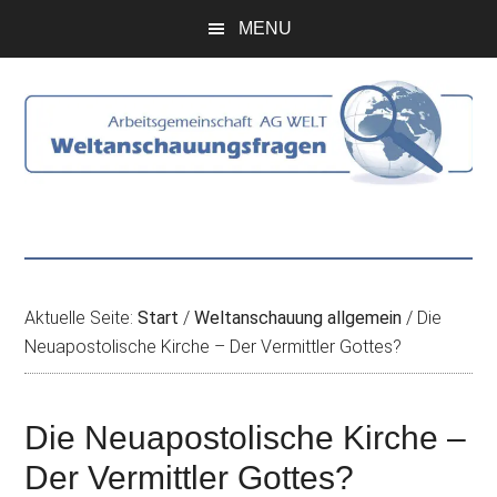
Zum
Skip
Zur
Zur
MENU
Inhalt
to
Seitenspalte
Fußzeile
springen
secondary
springen
springen
menu
Aktuelle Seite:
Start
/
Weltanschauung allgemein
/
Die
Neuapostolische Kirche – Der Vermittler Gottes?
Die Neuapostolische Kirche –
Der Vermittler Gottes?