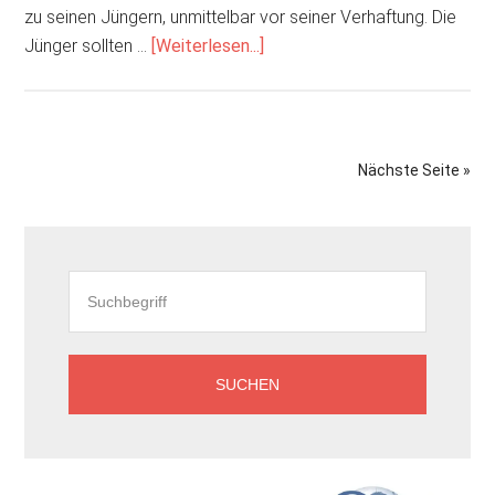
zu seinen Jüngern, unmittelbar vor seiner Verhaftung. Die
ÜberDer
Jünger sollten …
[Weiterlesen...]
Geist
ist
willig,
aber
Nächste Seite »
das
Fleisch
Seitenspalte
ist
schwach