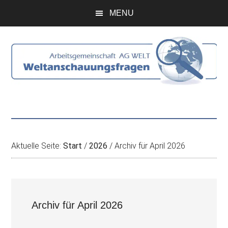
Zum
Skip
Zur
Zur
MENU
Inhalt
to
Seitenspalte
Fußzeile
springen
secondary
springen
springen
menu
Aktuelle Seite:
Start
/
2026
/
Archiv für April 2026
Archiv für April 2026