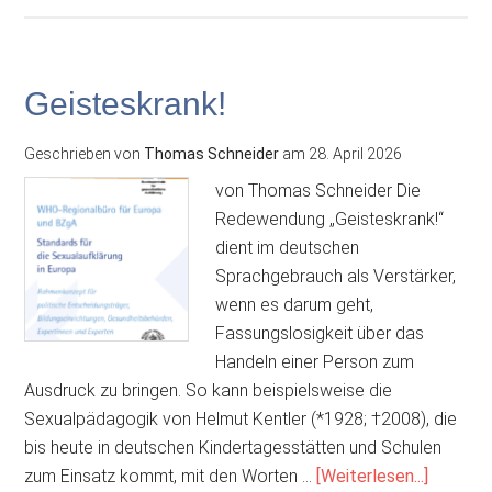
völlig
k.o.!
Geisteskrank!
Geschrieben von
Thomas Schneider
am
28. April 2026
von Thomas Schneider Die
Redewendung „Geisteskrank!“
dient im deutschen
Sprachgebrauch als Verstärker,
wenn es darum geht,
Fassungslosigkeit über das
Handeln einer Person zum
Ausdruck zu bringen. So kann beispielsweise die
Sexualpädagogik von Helmut Kentler (*1928; †2008), die
bis heute in deutschen Kindertagesstätten und Schulen
ÜberGei
zum Einsatz kommt, mit den Worten …
[Weiterlesen...]