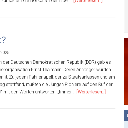
ÜberWeihna
zurück auf die Botschaft der Bibel …
[Weiterlesen...]
schon
abgehakt?
t?
 2025
n der Deutschen Demokratischen Republik (DDR) gab es
ierorganisation Ernst Thälmann. Deren Anhänger wurden
annt. Zu jedem Fahnenapell, der zu Staatsanlässen und am
tag stattfand, mußten die Jungen Pioniere auf den Ruf der
Über„Seid
t!“ mit den Worten antworten: „Immer …
[Weiterlesen...]
bereit!“
Immer
bereit?