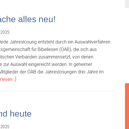
ache alles neu!
 2025
ede Jahreslosung entsteht durch ein Auswahlverfahren
gemeinschaft für Bibellesen (ÖAB), die sich aus
olischen Verbänden zusammensetzt, von denen
e zur Auswahl eingereicht werden. In geheimer
itglieder der ÖAB die Jahreslosungen drei Jahre im
ÜberGott
lesen...]
spricht:
Siehe,
ich
mache
nd heute
alles
neu!
 2025