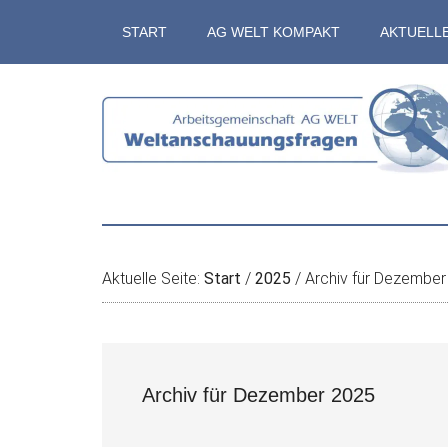
Zum
Skip
Zur
Zur
START
AG WELT KOMPAKT
AKTUELL
Inhalt
to
Seitenspalte
Fußzeile
springen
secondary
springen
springen
menu
Aktuelle Seite:
Start
/
2025
/
Archiv für Dezember
Archiv für Dezember 2025