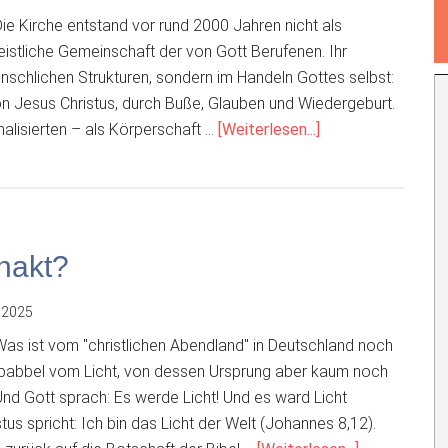
e Kirche entstand vor rund 2000 Jahren nicht als
geistliche Gemeinschaft der von Gott Berufenen. Ihr
menschlichen Strukturen, sondern im Handeln Gottes selbst:
n Jesus Christus, durch Buße, Glauben und Wiedergeburt.
ÜberKirche
onalisierten – als Körperschaft …
[Weiterlesen...]
vor
2000
Jahren
und
heute
hakt?
 2025
s ist vom "christlichen Abendland" in Deutschland noch
babbel vom Licht, von dessen Ursprung aber kaum noch
 Und Gott sprach: Es werde Licht! Und es ward Licht
tus spricht: Ich bin das Licht der Welt (Johannes 8,12).