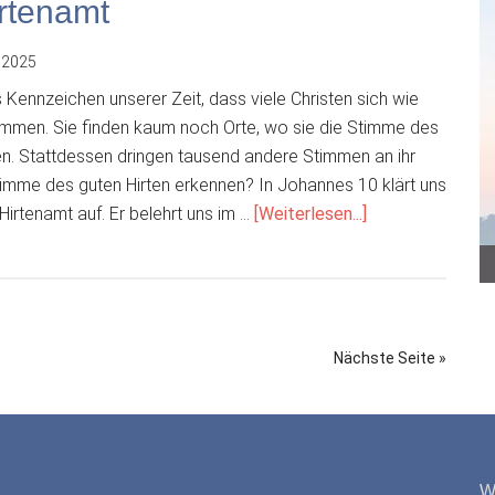
rtenamt
 2025
s Kennzeichen unserer Zeit, dass viele Christen sich wie
mmen. Sie finden kaum noch Orte, wo sie die Stimme des
en. Stattdessen dringen tausend andere Stimmen an ihr
timme des guten Hirten erkennen? In Johannes 10 klärt uns
ÜberDer
Hirtenamt auf. Er belehrt uns im …
[Weiterlesen...]
alte
Mann
und
das
Hirtenamt
Nächste Seite »
W