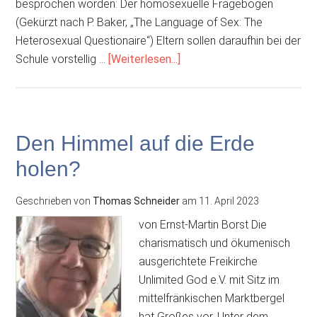
besprochen worden: Der homosexuelle Fragebogen
(Gekürzt nach P. Baker, „The Language of Sex: The
Heterosexual Questionaire“) Eltern sollen daraufhin bei der
ÜberHomosexualität
Schule vorstellig …
[Weiterlesen...]
im
Schulunterricht
Den Himmel auf die Erde
holen?
Geschrieben von
Thomas Schneider
am
11. April 2023
von Ernst-Martin Borst Die
charismatisch und ökumenisch
ausgerichtete Freikirche
Unlimited God e.V. mit Sitz im
mittelfränkischen Marktbergel
hat Großes vor. Unter dem