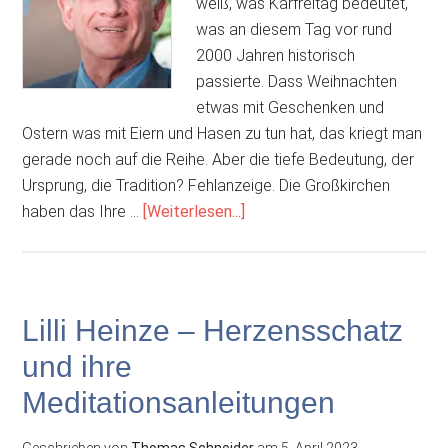
weiß, was Karfreitag bedeutet,
was an diesem Tag vor rund
2000 Jahren historisch
passierte. Dass Weihnachten
etwas mit Geschenken und
Ostern was mit Eiern und Hasen zu tun hat, das kriegt man
gerade noch auf die Reihe. Aber die tiefe Bedeutung, der
Ursprung, die Tradition? Fehlanzeige. Die Großkirchen
ÜberPeter
haben das Ihre …
[Weiterlesen...]
Hahne:
„Nur
wer
vor
Lilli Heinze – Herzensschatz
Gott
und ihre
kniet,
kann
Meditationsanleitungen
vor
Menschen