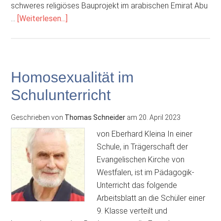
schweres religiöses Bauprojekt im arabischen Emirat Abu
ÜberAbu
…
[Weiterlesen...]
Dhabi:
Katholische
Kirche
treibt
Homosexualität im
Einheitsreligion
Schulunterricht
und
neue
Geschrieben von
Thomas Schneider
am
20. April 2023
Weltordnung
voran
von Eberhard Kleina In einer
Schule, in Trägerschaft der
Evangelischen Kirche von
Westfalen, ist im Pädagogik-
Unterricht das folgende
Arbeitsblatt an die Schüler einer
9. Klasse verteilt und