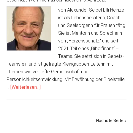
Geschrieben von
Thomas Schneider
am
5. April 2023
geradestehen“
von Alexander Seibel Lilli Heinze
ist als Lebensberaterin, Coach
und Seelsorgerin für Frauen tätig.
Sie ist Mentorin und Sprecherin
von „Herzensschatz“ und seit
2021 Teil eines ‚Bibelfinanz‘ –
Teams. Sie setzt sich in Gebets-
Teams ein und ist gefragte Kleingruppen-Leiterin mit
Themen wie vertiefte Gemeinschaft und
Persönlichkeitsentwicklung. Mit Erwähnung der Bibelstelle
ÜberLilli
…
[Weiterlesen...]
Heinze
–
Herzensschatz
und
Nächste Seite »
ihre