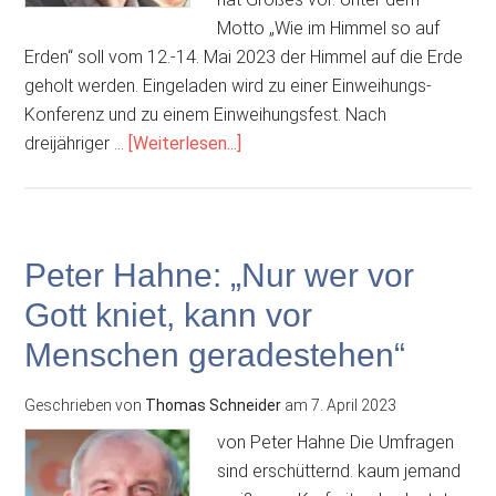
Motto „Wie im Himmel so auf
Erden“ soll vom 12.-14. Mai 2023 der Himmel auf die Erde
geholt werden. Eingeladen wird zu einer Einweihungs-
Konferenz und zu einem Einweihungsfest. Nach
ÜberDen
dreijähriger …
[Weiterlesen...]
Himmel
auf
die
Erde
Peter Hahne: „Nur wer vor
holen?
Gott kniet, kann vor
Menschen geradestehen“
Geschrieben von
Thomas Schneider
am
7. April 2023
von Peter Hahne Die Umfragen
sind erschütternd. kaum jemand