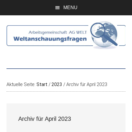
Zum
Skip
Zur
Zur
MENU
Inhalt
to
Seitenspalte
Fußzeile
springen
secondary
springen
springen
menu
Aktuelle Seite:
Start
/
2023
/
Archiv für April 2023
Archiv für April 2023