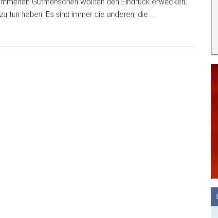
ammelten Gutmenschen wollten den Eindruck erwecken,
Glauchau
 zu tun haben. Es sind immer die anderen, die …