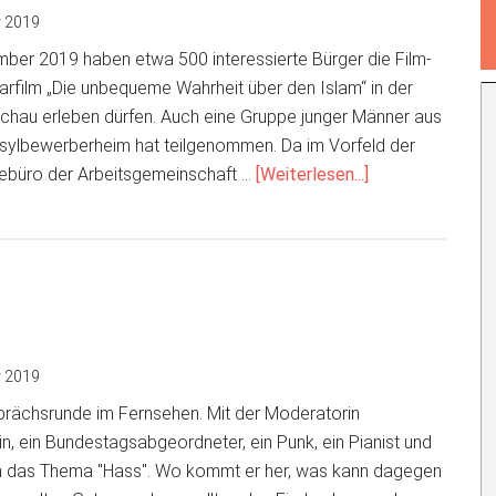
 2019
er 2019 haben etwa 500 interessierte Bürger die Film-
film „Die unbequeme Wahrheit über den Islam“ in der
uchau erleben dürfen. Auch eine Gruppe junger Männer aus
sylbewerberheim hat teilgenommen. Da im Vorfeld der
ÜberEtwa
ebüro der Arbeitsgemeinschaft …
[Weiterlesen...]
500
Bürger
besuchten
Film-
Premiere
mit
Islam-
 2019
Dokumentation
sprächsrunde im Fernsehen. Mit der Moderatorin
in
rin, ein Bundestagsabgeordneter, ein Punk, ein Pianist und
der
 um das Thema "Hass". Wo kommt er her, was kann dagegen
Sachsenlandhall