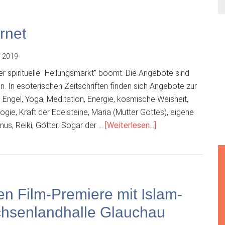
rnet
 2019
er spirituelle "Heilungsmarkt" boomt. Die Angebote sind
. In esoterischen Zeitschriften finden sich Angebote zur
 Engel, Yoga, Meditation, Energie, kosmische Weisheit,
logie, Kraft der Edelsteine, Maria (Mutter Gottes), eigene
ÜberHeiler-
us, Reiki, Götter. Sogar der …
[Weiterlesen...]
Ausbildung
via
Internet
n Film-Premiere mit Islam-
chsenlandhalle Glauchau