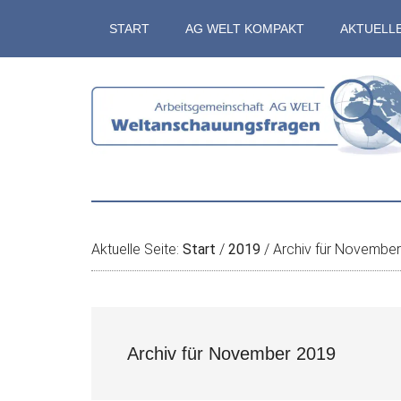
Zum
Skip
Zur
Zur
START
AG WELT KOMPAKT
AKTUELL
Inhalt
to
Seitenspalte
Fußzeile
springen
secondary
springen
springen
menu
Aktuelle Seite:
Start
/
2019
/
Archiv für Novembe
Archiv für November 2019