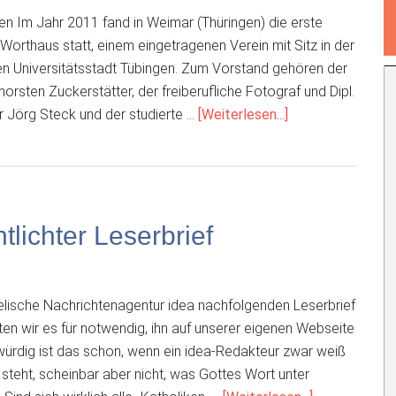
n Im Jahr 2011 fand in Weimar (Thüringen) die erste
Worthaus statt, einem eingetragenen Verein mit Sitz in der
 Universitätsstadt Tübingen. Zum Vorstand gehören der
horsten Zuckerstätter, der freiberufliche Fotograf und Dipl.
ÜberWas
Jörg Steck und der studierte …
[Weiterlesen...]
lehrt
die
WORTHAUS-
Theologie?
tlichter Leserbrief
lische Nachrichtenagentur idea nachfolgenden Leserbrief
lten wir es für notwendig, ihn auf unserer eigenen Webseite
würdig ist das schon, wenn ein idea-Redakteur zwar weiß
teht, scheinbar aber nicht, was Gottes Wort unter