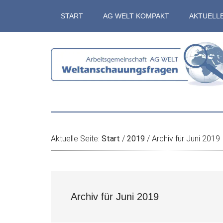
Zum
Skip
Zur
Zur
START
AG WELT KOMPAKT
AKTUELL
Inhalt
to
Seitenspalte
Fußzeile
springen
secondary
springen
springen
menu
Aktuelle Seite:
Start
/
2019
/
Archiv für Juni 2019
Archiv für Juni 2019