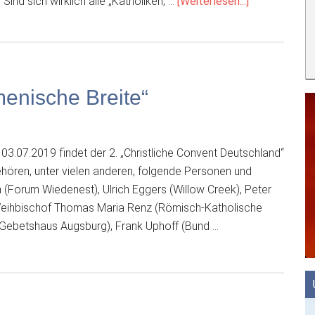
ÜberEin
ind sich wirklich alle „Katholiken, …
[Weiterlesen...]
von
idea
nicht
veröffentlich
Leserbrief
enische Breite“
3.07.2019 findet der 2. „Christliche Convent Deutschland“
hören, unter vielen anderen, folgende Personen und
(Forum Wiedenest), Ulrich Eggers (Willow Creek), Peter
eihbischof Thomas Maria Renz (Römisch-Katholische
 (Gebetshaus Augsburg), Frank Uphoff (Bund …