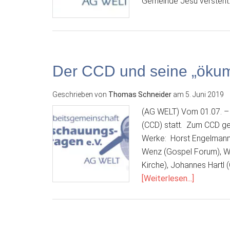
Gemeinde Jesu versteht. S
Der CCD und seine „ökum
Geschrieben von
Thomas Schneider
am
5. Juni 2019
(AG WELT) Vom 01.07. – 0
(CCD) statt. Zum CCD ge
Werke: Horst Engelmann 
Wenz (Gospel Forum), W
Kirche), Johannes Hartl
ÜberDer
[Weiterlesen...]
CCD
und
seine