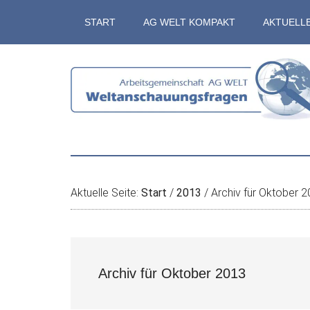
Zum
Skip
Zur
Zur
START
AG WELT KOMPAKT
AKTUELL
Inhalt
to
Seitenspalte
Fußzeile
springen
secondary
springen
springen
menu
Aktuelle Seite:
Start
/
2013
/
Archiv für Oktober 
Archiv für Oktober 2013