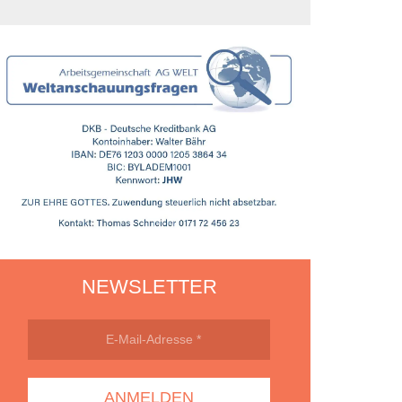
len
r-
NEWSLETTER