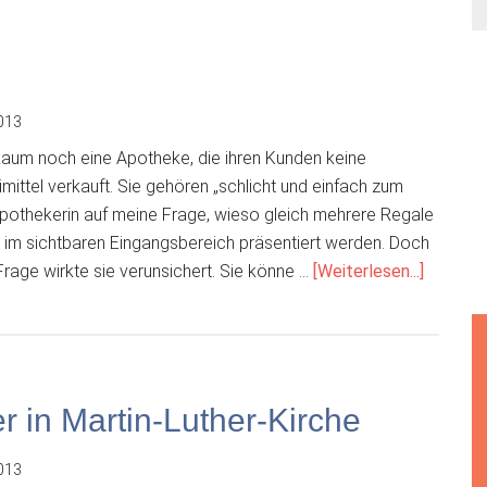
013
kaum noch eine Apotheke, die ihren Kunden keine
ttel verkauft. Sie gehören „schlicht und einfach zum
Apothekerin auf meine Frage, wieso gleich mehrere Regale
n im sichtbaren Eingangsbereich präsentiert werden. Doch
ÜberHei
rage wirkte sie verunsichert. Sie könne …
[Weiterlesen...]
Schüßle
Salze?
r in Martin-Luther-Kirche
013