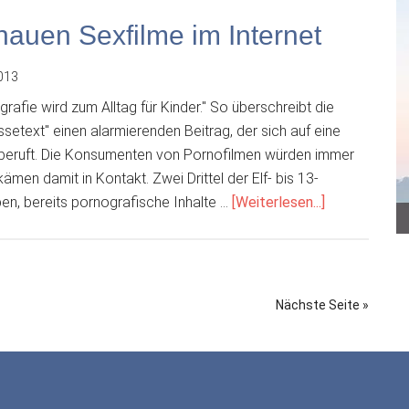
verschwe
hauen Sexfilme im Internet
013
rafie wird zum Alltag für Kinder." So überschreibt die
setext" einen alarmierenden Beitrag, der sich auf eine
ie beruft. Die Konsumenten von Pornofilmen würden immer
 kämen damit in Kontakt. Zwei Drittel der Elf- bis 13-
ÜberSchon
en, bereits pornografische Inhalte …
[Weiterlesen...]
Kinder
unter
13
schauen
Nächste Seite »
Sexfilme
im
Internet