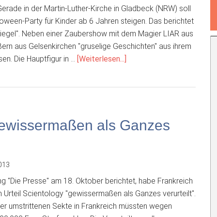
 Gerade in der Martin-Luther-Kirche in Gladbeck (NRW) soll
oween-Party für Kinder ab 6 Jahren steigen. Das berichtet
iegel". Neben einer Zaubershow mit dem Magier LIAR aus
Bern aus Gelsenkirchen "gruselige Geschichten" aus ihrem
ÜberHalloween-
sen. Die Hauptfigur in …
[Weiterlesen...]
Party
für
Kinder
in
Martin-
 gewissermaßen als Ganzes
Luther-
Kirche
013
g "Die Presse" am 18. Oktober berichtet, habe Frankreich
n Urteil Scientology "gewissermaßen als Ganzes verurteilt".
der umstrittenen Sekte in Frankreich müssten wegen