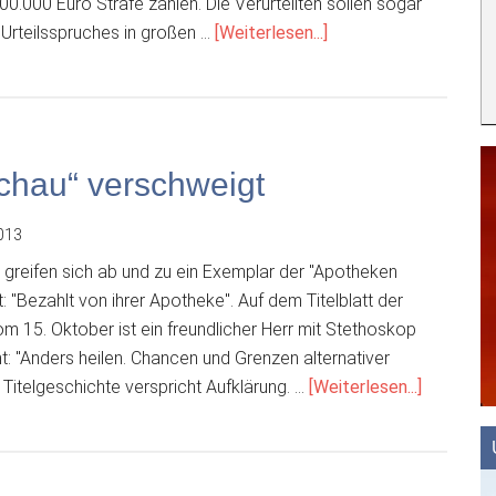
00.000 Euro Strafe zahlen. Die Verurteilten sollen sogar
ÜberFrankreich:
 Urteilsspruches in großen …
[Weiterlesen...]
Scientology
gewissermaßen
als
Ganzes
verurteilt
hau“ verschweigt
013
 greifen sich ab und zu ein Exemplar der "Apotheken
 "Bezahlt von ihrer Apotheke". Auf dem Titelblatt der
 15. Oktober ist ein freundlicher Herr mit Stethoskop
ht: "Anders heilen. Chancen und Grenzen alternativer
ÜberWas
 Titelgeschichte verspricht Aufklärung. …
[Weiterlesen...]
die
„Apothek
Umschau