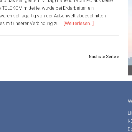
nd das seit gestern Mittag) hatte ich vom PC aus keine
 TELEKOM mitteilte, wurde bei Erdarbeiten ein
waren schlagartig von der Außenwelt abgeschnitten:
ÜberKeine
 es mit unserer Verbindung zu …
[Weiterlesen...]
Verbindung?
Nächste Seite »
W
L
K
D