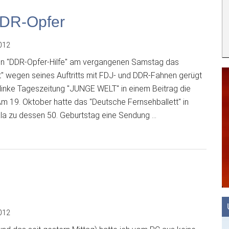
DDR-Opfer
012
in "DDR-Opfer-Hilfe" am vergangenen Samstag das
t" wegen seines Auftritts mit FDJ- und DDR-Fahnen gerügt
 linke Tageszeitung "JUNGE WELT" in einem Beitrag die
Am 19. Oktober hatte das "Deutsche Fernsehballett" in
ala zu dessen 50. Geburtstag eine Sendung …
ge
t
012