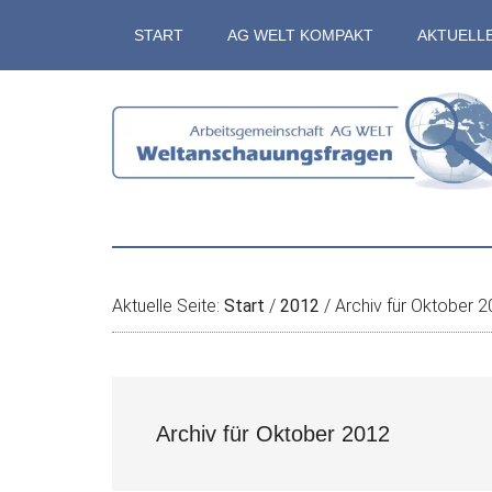
Zum
Skip
Zur
Zur
START
AG WELT KOMPAKT
AKTUELL
Inhalt
to
Seitenspalte
Fußzeile
springen
secondary
springen
springen
menu
Aktuelle Seite:
Start
/
2012
/
Archiv für Oktober 
Archiv für Oktober 2012