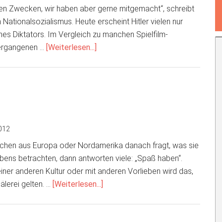
ren Zwecken, wir haben aber gerne mitgemacht“, schreibt
 Nationalsozialismus. Heute erscheint Hitler vielen nur
nes Diktators. Im Vergleich zu manchen Spielfilm-
Über…
vergangenen …
[Weiterlesen...]
wir
haben
aber
gerne
mitgemacht
012
hen aus Europa oder Nordamerika danach fragt, was sie
ebens betrachten, dann antworten viele: „Spaß haben“.
ner anderen Kultur oder mit anderen Vorlieben wird das,
ÜberSpaß
älerei gelten. …
[Weiterlesen...]
macht
Spaß