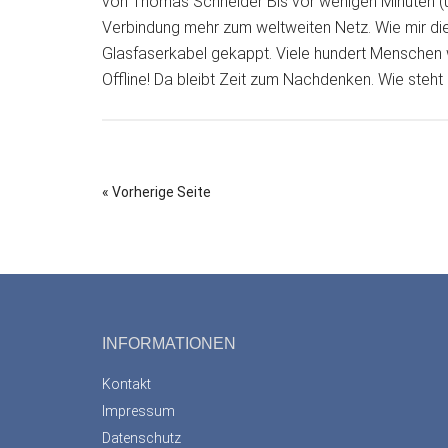
von Thomas Schneider Bis vor wenigen Minuten (u
Verbindung mehr zum weltweiten Netz. Wie mir die
Glasfaserkabel gekappt. Viele hundert Menschen 
Offline! Da bleibt Zeit zum Nachdenken. Wie steht
« Vorherige Seite
Footer
INFORMATIONEN
Kontakt
Impressum
Datenschutz