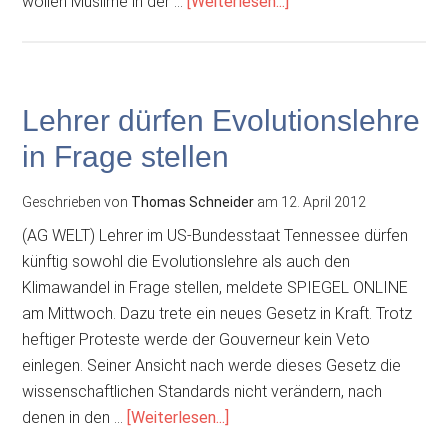
ÜberNach
wollen Muslime in der …
[Weiterlesen...]
Deutschland
auch
in
der
Lehrer dürfen Evolutionslehre
Schweiz:
in Frage stellen
Koranverteilung
Geschrieben von
Thomas Schneider
am
12. April 2012
(AG WELT) Lehrer im US-Bundesstaat Tennessee dürfen
künftig sowohl die Evolutionslehre als auch den
Klimawandel in Frage stellen, meldete SPIEGEL ONLINE
am Mittwoch. Dazu trete ein neues Gesetz in Kraft. Trotz
heftiger Proteste werde der Gouverneur kein Veto
einlegen. Seiner Ansicht nach werde dieses Gesetz die
wissenschaftlichen Standards nicht verändern, nach
ÜberLehrer
denen in den …
[Weiterlesen...]
dürfen