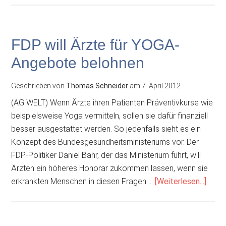
Evolutionslehre
in
Frage
FDP will Ärzte für YOGA-
stellen
Angebote belohnen
Geschrieben von
Thomas Schneider
am
7. April 2012
(AG WELT) Wenn Ärzte ihren Patienten Präventivkurse wie
beispielsweise Yoga vermitteln, sollen sie dafür finanziell
besser ausgestattet werden. So jedenfalls sieht es ein
Konzept des Bundesgesundheitsministeriums vor. Der
FDP-Politiker Daniel Bahr, der das Ministerium führt, will
Ärzten ein höheres Honorar zukommen lassen, wenn sie
Über
erkrankten Menschen in diesen Fragen …
[Weiterlesen...]
will
Ärzt
für