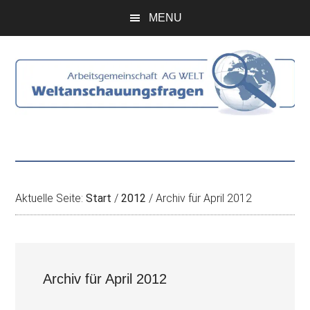
Zum
Skip
Zur
Zur
MENU
Inhalt
to
Seitenspalte
Fußzeile
springen
secondary
springen
springen
menu
Aktuelle Seite:
Start
/
2012
/
Archiv für April 2012
Archiv für April 2012