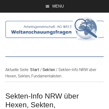
Zum
Skip
Zur
Zur
MENU
Inhalt
to
Seitenspalte
Fußzeile
springen
secondary
springen
springen
menu
Aktuelle Seite:
Start
/
Sekten
/
Sekten-Info NRW über
Hexen, Sekten, Fundamentalisten
Sekten-Info NRW über
Hexen, Sekten,