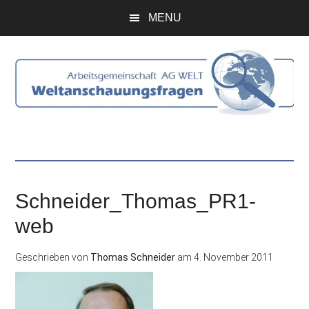
Zum
Skip
Zur
Zur
MENU
Inhalt
to
Seitenspalte
Fußzeile
springen
secondary
springen
springen
menu
Schneider_Thomas_PR1-
web
Geschrieben von
Thomas Schneider
am
4. November 2011