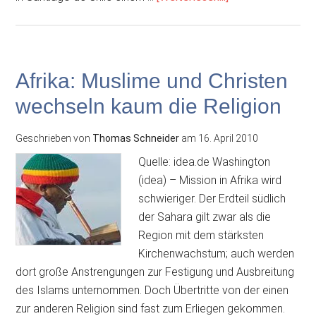
fordern
Strafe
für
Helfer
Afrika: Muslime und Christen
von
wechseln kaum die Religion
Sektenchef
Paul
Geschrieben von
Thomas Schneider
am
16. April 2010
Schäfer
Quelle: idea.de Washington
(idea) – Mission in Afrika wird
schwieriger. Der Erdteil südlich
der Sahara gilt zwar als die
Region mit dem stärksten
Kirchenwachstum; auch werden
dort große Anstrengungen zur Festigung und Ausbreitung
des Islams unternommen. Doch Übertritte von der einen
zur anderen Religion sind fast zum Erliegen gekommen.