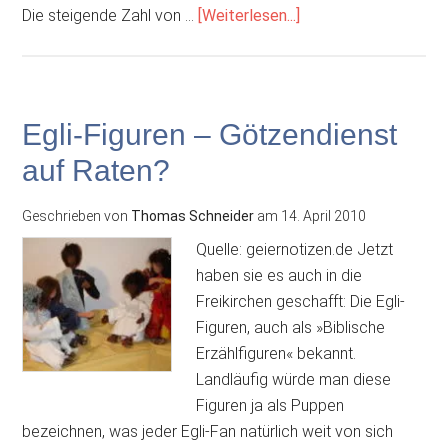
ÜberAfrika:
Die steigende Zahl von …
[Weiterlesen...]
Muslime
und
Christen
wechseln
Egli-Figuren – Götzendienst
kaum
auf Raten?
die
Religion
Geschrieben von
Thomas Schneider
am
14. April 2010
Quelle: geiernotizen.de Jetzt
haben sie es auch in die
Freikirchen geschafft: Die Egli-
Figuren, auch als »Biblische
Erzählfiguren« bekannt.
Landläufig würde man diese
Figuren ja als Puppen
bezeichnen, was jeder Egli-Fan natürlich weit von sich