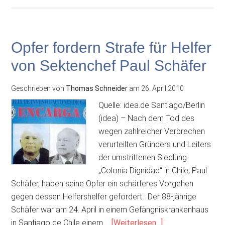
„Hexen
und
Teufel“
kommen
Opfer fordern Strafe für Helfer
in
von Sektenchef Paul Schäfer
den
Harz
Geschrieben von
Thomas Schneider
am
26. April 2010
Quelle: idea.de Santiago/Berlin
(idea) – Nach dem Tod des
wegen zahlreicher Verbrechen
verurteilten Gründers und Leiters
der umstrittenen Siedlung
„Colonia Dignidad“ in Chile, Paul
Schäfer, haben seine Opfer ein schärferes Vorgehen
gegen dessen Helfershelfer gefordert. Der 88-jährige
Schäfer war am 24. April in einem Gefängniskrankenhaus
ÜberOpfer
in Santiago de Chile einem …
[Weiterlesen...]