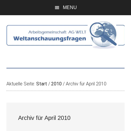
Zum
Skip
Zur
Zur
MENU
Inhalt
to
Seitenspalte
Fußzeile
springen
secondary
springen
springen
menu
Aktuelle Seite:
Start
/
2010
/
Archiv für April 2010
Archiv für April 2010