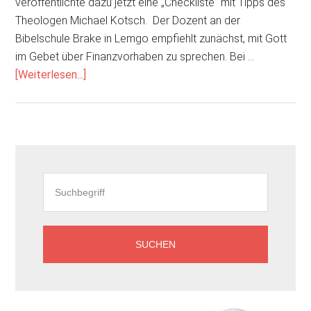
veröffentlichte dazu jetzt eine „Checkliste“ mit Tipps des
Theologen Michael Kotsch. Der Dozent an der
Bibelschule Brake in Lemgo empfiehlt zunächst, mit Gott
im Gebet über Finanzvorhaben zu sprechen. Bei …
ÜberWas
[Weiterlesen...]
Christen
bei
Geldanlagen
beachten
Seitenspalte
sollten